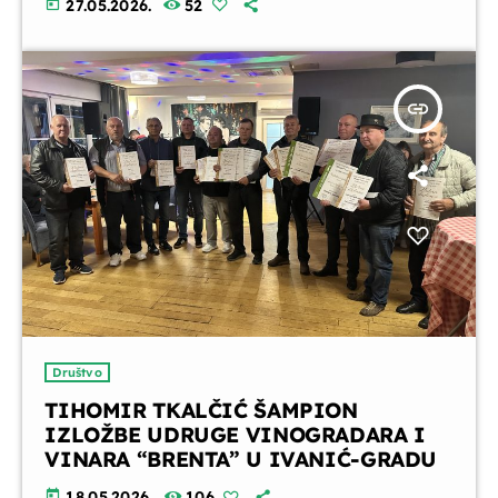
today
27.05.2026.
52
insert_link
Društvo
TIHOMIR TKALČIĆ ŠAMPION
IZLOŽBE UDRUGE VINOGRADARA I
VINARA “BRENTA” U IVANIĆ-GRADU
today
18.05.2026.
106