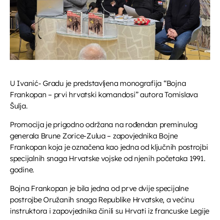
UPRAVO ETERU
U Ivanić- Gradu je predstavljena monografija “Bojna
Glazba
Frankopan – prvi hrvatski komandosi” autora Tomislava
Šulja.
Glazbeni blok
more_vert
17:00 - 17:30
Promocija je prigodno održana na rođendan preminulog
generala Brune Zorice-Zulua – zapovjednika Bojne
Frankopan koja je označena kao jedna od ključnih postrojbi
Glazbeni blok
close
specijalnih snaga Hrvatske vojske od njenih početaka 1991.
Opustite se uz odabrane glazbene hitove između
godine.
DANAS NA PROGRAMU
emisija. Blok dobre glazbe donosi lagane ritmove,
domaće i strane pjesme koje prate vaše svakodnevne
Bojna Frankopan je bila jedna od prve dvije specijalne
trenutke
Naftalina
postrojbe Oružanih snaga Republike Hrvatske, a većinu
17:30 - 18:15
instruktora i zapovjednika činili su Hrvati iz francuske Legije