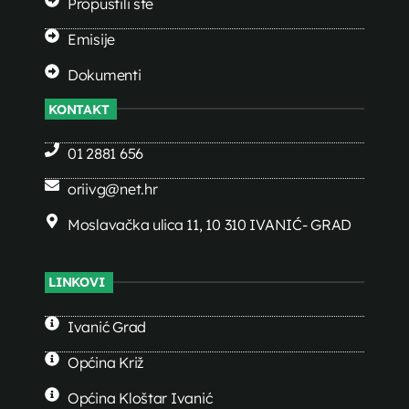
Propustili ste
Emisije
Dokumenti
KONTAKT
01 2881 656
oriivg@net.hr
Moslavačka ulica 11, 10 310 IVANIĆ- GRAD
LINKOVI
Ivanić Grad
Općina Križ
Općina Kloštar Ivanić