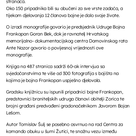
stranaca.
Oko 150 pripadnika bili su obučeni za sve vrste zadaća, a
Djeca i mladi na radiju
tijekom djelovanja 12 članova bojne je dalo svoje živote.
18:15 - 18:30
O izradi monografije govorio je predsjednik Udruge Bojna
Frankopan Goran Bek, dok je ravnatelj Hrvatskog
EPP reklame
memorijalno- dokumentacijskog centra Domovinskog rata
18:30 - 19:00
Ante Nazor govorio o povijesnoj vrijednosti ove
monografije.
Glazbeni blok
Knjiga na 487 stranica sadrži 60-ak intervjua sa
19:00 - 20:00
svjedočanstvima te više od 300 fotografija s bojišta na
kojima je bojna Frankopan uspješno djelovala.
Gradsku knjižnicu su ispunili pripadnici bojne Frankopan,
Dallas Special
20:00 - 22:00
predstavnici braniteljskih udruga članovi obitelji Zorica te
brojni građani predvođeni gradonačelnikom Javorom Bojan
Lešom.
Autor Tomislav Šulj se posebno osvrnuo na rad Centra za
komando obuku u šumi Žutici, te snažnu vezu između