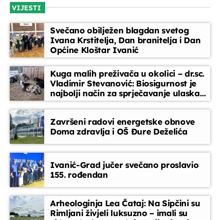
VIJESTI
Blok dobre glazbe donosi lagane ritmove, domaće i strane
pjesme koje prate vaše svakodnevne trenutke
Svečano obilježen blagdan svetog
Ivana Krstitelja, Dan branitelja i Dan
Općine Kloštar Ivanić
Kuga malih preživača u okolici – dr.sc.
Vladimir Stevanović: Biosigurnost je
najbolji način za sprječavanje ulaska
bolesti
Završeni radovi energetske obnove
Doma zdravlja i OŠ Đure Deželića
Ivanić-Grad jučer svečano proslavio
155. rođendan
Arheologinja Lea Čataj: Na Sipčini su
Rimljani živjeli luksuzno – imali su