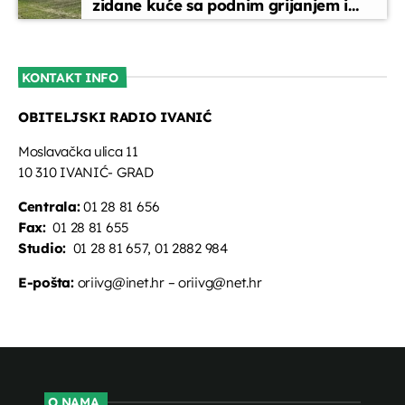
zidane kuće sa podnim grijanjem i
oslikanim zidovima
KONTAKT INFO
OBITELJSKI RADIO IVANIĆ
Moslavačka ulica 11
10 310 IVANIĆ- GRAD
Centrala:
01 28 81 656
Fax:
01 28 81 655
Studio:
01 28 81 657, 01 2882 984
E-pošta:
oriivg@inet.hr – oriivg@net.hr
O NAMA