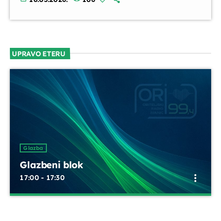
UPRAVO ETERU
Glazba
Glazbeni blok
more_vert
17:00 - 17:30
Glazbeni blok
close
Opustite se uz odabrane glazbene hitove između emisija.