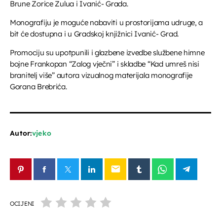
Brune Zorice Zulua i Ivanić- Grada.
Monografiju je moguće nabaviti u prostorijama udruge, a
bit će dostupna i u Gradskoj knjižnici Ivanić- Grad.
Promociju su upotpunili i glazbene izvedbe službene himne
bojne Frankopan “Zalog vječni” i skladbe “Kad umreš nisi
branitelj više” autora vizualnog materijala monografije
Gorana Brebrića.
Autor:
vjeko
email
OCIJENI