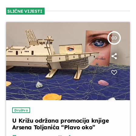
SLIČNE VIJESTI
insert_link
Društvo
U Križu održana promocija knjige
Arsena Toljanića “Plavo oko”