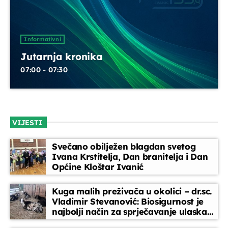
Informativni
Jutarnja kronika
07:00 - 07:30
VIJESTI
Svečano obilježen blagdan svetog
Ivana Krstitelja, Dan branitelja i Dan
Općine Kloštar Ivanić
Kuga malih preživača u okolici – dr.sc.
Vladimir Stevanović: Biosigurnost je
najbolji način za sprječavanje ulaska
bolesti