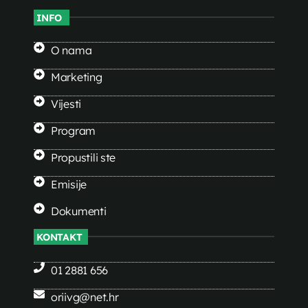
INFO
O nama
Marketing
Vijesti
Program
Propustili ste
Emisije
Dokumenti
KONTAKT
01 2881 656
oriivg@net.hr