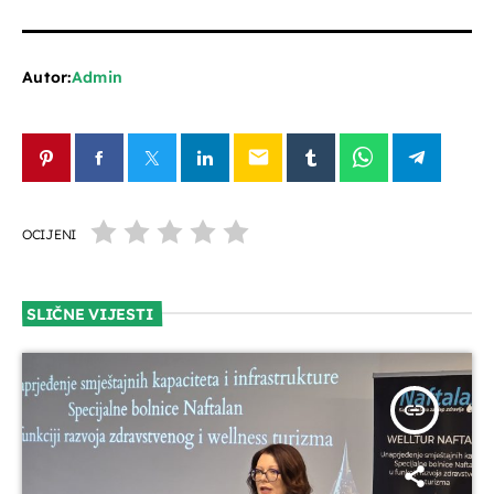
Autor:
Admin
email
OCIJENI
SLIČNE VIJESTI
insert_link