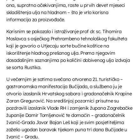
ona, suprotno očekivanjima, raste u prvih devet mjeseci
Horoskop
skladištenja ulja na hladnom – što je vrlo korisna
08:00 - 08:10
informacija za proizvođače.
Korisnim se pokazalo i istraživanje prof dr. sc. Tihomira
Moslavca s osječkog Prehrambeno tehnološkog fakulteta
Melodija dana
koji je govorio o Utjecaju sorte bučine koštice na
08:10 - 08:15
iskorištenje hladnog prešanog ulja. Prema njegovim
dosadašnjim saznanjima po količini dobivenog ulja izdvaja
Glazbeni blok
se sorta Rustika.
08:15 - 08:45
U večernjim je satima svečano otvorena 21. turističko –
gastronomska manifestacija Bučijada, a službeno ju je
otvorio izaslanik Hrvatskog sabora i gradonačelnik Krapine
Vijesti
Zoran Gregurović. Na središnjoj pozornici prisutne su
08:45 - 08:50
pozdravili izaslanik Vlade RH i zamjenik župana Zagrebačke
županije Damir Tomljenović te domaćin – gradonačelnik
Ivanić-Grada Javor Bojan Leš koji je svim posjetiteljima
zaželio ugodan boravak tijekom puna tri dana Bučijade u
Ivanić – Gradu.