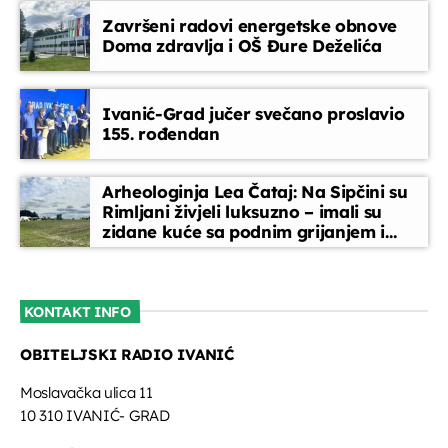
Završeni radovi energetske obnove
Doma zdravlja i OŠ Đure Deželića
Ivanić-Grad jučer svečano proslavio
155. rođendan
Arheologinja Lea Čataj: Na Sipčini su
Rimljani živjeli luksuzno – imali su
zidane kuće sa podnim grijanjem i
oslikanim zidovima
KONTAKT INFO
OBITELJSKI RADIO IVANIĆ
Moslavačka ulica 11
10 310 IVANIĆ- GRAD