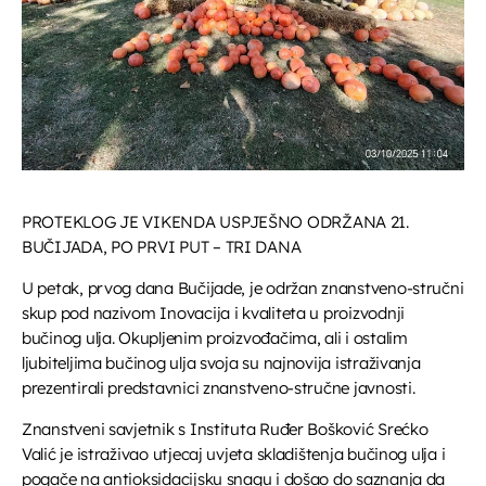
UPRAVO ETERU
Informativni
PROTEKLOG JE VIKENDA USPJEŠNO ODRŽANA 21.
Jutarnja kronika
BUČIJADA, PO PRVI PUT – TRI DANA
07:00 - 07:30
U petak, prvog dana Bučijade, je održan znanstveno-stručni
skup pod nazivom Inovacija i kvaliteta u proizvodnji
bučinog ulja. Okupljenim proizvođačima, ali i ostalim
ljubiteljima bučinog ulja svoja su najnovija istraživanja
DANAS NA PROGRAMU
prezentirali predstavnici znanstveno-stručne javnosti.
Znanstveni savjetnik s Instituta Ruđer Bošković Srećko
Glazbeni blok
Valić je istraživao utjecaj uvjeta skladištenja bučinog ulja i
07:35 - 08:00
pogače na antioksidacijsku snagu i došao do saznanja da