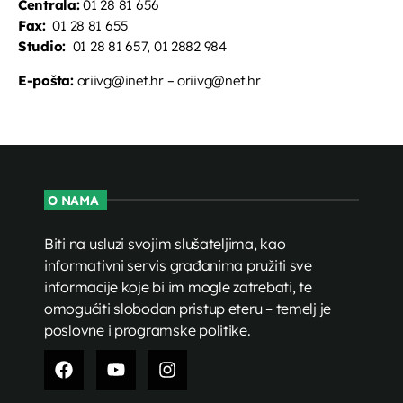
Centrala:
01 28 81 656
Fax:
01 28 81 655
Studio:
01 28 81 657, 01 2882 984
E-pošta:
oriivg@inet.hr – oriivg@net.hr
O NAMA
Biti na usluzi svojim slušateljima, kao
informativni servis građanima pružiti sve
informacije koje bi im mogle zatrebati, te
omogućiti slobodan pristup eteru – temelj je
poslovne i programske politike.