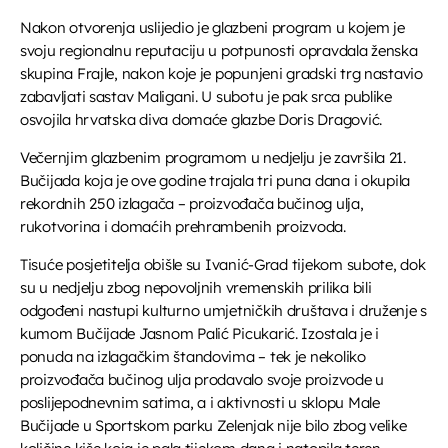
Nakon otvorenja uslijedio je glazbeni program u kojem je
svoju regionalnu reputaciju u potpunosti opravdala ženska
skupina Frajle, nakon koje je popunjeni gradski trg nastavio
zabavljati sastav Maligani. U subotu je pak srca publike
osvojila hrvatska diva domaće glazbe Doris Dragović.
Večernjim glazbenim programom u nedjelju je završila 21.
Bučijada koja je ove godine trajala tri puna dana i okupila
rekordnih 250 izlagača – proizvođača bučinog ulja,
rukotvorina i domaćih prehrambenih proizvoda.
Tisuće posjetitelja obišle su Ivanić-Grad tijekom subote, dok
su u nedjelju zbog nepovoljnih vremenskih prilika bili
odgođeni nastupi kulturno umjetničkih društava i druženje s
kumom Bučijade Jasnom Palić Picukarić. Izostala je i
ponuda na izlagačkim štandovima – tek je nekoliko
proizvođača bučinog ulja prodavalo svoje proizvode u
poslijepodnevnim satima, a i aktivnosti u sklopu Male
Bučijade u Sportskom parku Zelenjak nije bilo zbog velike