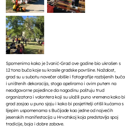
Spomenimo kako je Ivanić-Grad ove godine bio ukrašen s
12 tona buča koje su krasile gradske površine. Nažalost,
grad su u subotu navečer obišle i fotografije razbijenih buča
i uništenih dekoracija, stoga apeliramo i ovim putem na
neodgovorne pojedince da nagodinu poštuju trud
organizatora i volontera koji su uložili puno vremena kako bi
grad zasjao u puno sjaju i kako bi posjetitelji otišli kućama s
lijepim uspomenama s Bučijade kao jedne od najvećih
jesenskih manifestacija u Hrvatskoj koja predstavlja spoj
tradicije, boja i dobre zabave.