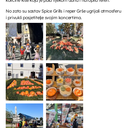
količine kiše koja je pala tijekom dana i natopila teren.
No zato su sastav Spice Grills i reper Grše ugrijali atmosferu
i privukli posjetitelje svojim koncertima.