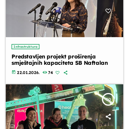
Infrastruktura
Predstavljen projekt proširenja
smještajnih kapaciteta SB Naftalan
today
22.01.2026.
74
insert_link