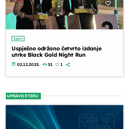
Sport
Uspješno održano četvrto izdanje
utrke Black Gold Night Run
today
02.12.2025.
51
1
UPRAVO ETERU