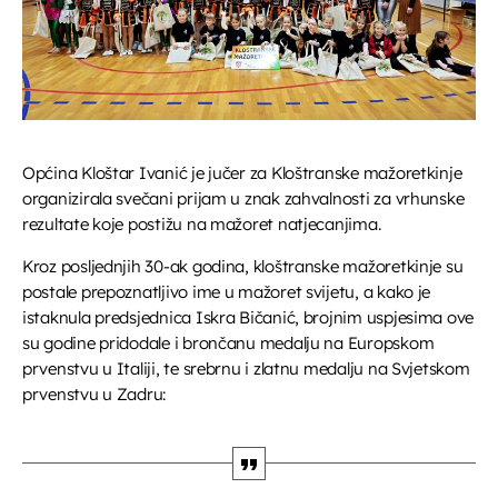
UPRAVO ETERU
Općina Kloštar Ivanić je jučer za Kloštranske mažoretkinje
organizirala svečani prijam u znak zahvalnosti za vrhunske
Glazba
rezultate koje postižu na mažoret natjecanjima.
Glazbeni blok
Kroz posljednjih 30-ak godina, kloštranske mažoretkinje su
more_vert
08:15 - 08:45
postale prepoznatljivo ime u mažoret svijetu, a kako je
istaknula predsjednica Iskra Bičanić, brojnim uspjesima ove
Glazbeni blok
close
su godine pridodale i brončanu medalju na Europskom
prvenstvu u Italiji, te srebrnu i zlatnu medalju na Svjetskom
Opustite se uz odabrane glazbene hitove između
DANAS NA PROGRAMU
prvenstvu u Zadru:
emisija. Blok dobre glazbe donosi lagane ritmove,
domaće i strane pjesme koje prate vaše svakodnevne
trenutke
Vijesti
08:45 - 09:00