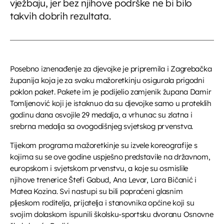
vježbaju, jer bez njihove podrške ne bi bilo
takvih dobrih rezultata.
Posebno iznenađenje za djevojke je pripremila i Zagrebačka
županija koja je za svaku mažoretkinju osigurala prigodni
poklon paket. Pakete im je podijelio zamjenik župana Damir
Tomljenović koji je istaknuo da su djevojke samo u proteklih
godinu dana osvojile 29 medalja, a vrhunac su zlatna i
srebrna medalja sa ovogodišnjeg svjetskog prvenstva.
Tijekom programa mažoretkinje su izvele koreografije s
kojima su se ove godine uspješno predstavile na državnom,
europskom i svjetskom prvenstvu, a koje su osmislile
njihove trenerice Štefi Gabud, Ana Levar, Lara Bičanić i
Matea Kozina. Svi nastupi su bili popraćeni glasnim
pljeskom roditelja, prijatelja i stanovnika općine koji su
svojim dolaskom ispunili školsku-sportsku dvoranu Osnovne