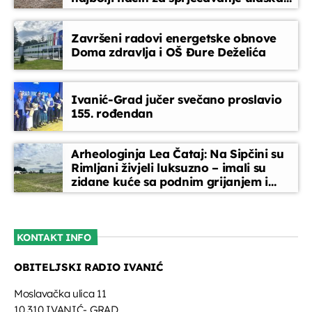
bolesti
Završeni radovi energetske obnove
Doma zdravlja i OŠ Đure Deželića
Ivanić-Grad jučer svečano proslavio
155. rođendan
Arheologinja Lea Čataj: Na Sipčini su
Rimljani živjeli luksuzno – imali su
zidane kuće sa podnim grijanjem i
oslikanim zidovima
KONTAKT INFO
OBITELJSKI RADIO IVANIĆ
Moslavačka ulica 11
10 310 IVANIĆ- GRAD