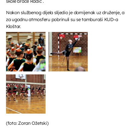
škole braće Radić .
Nakon službenog dijela slijedio je domijenak uz druženje, a
za ugodnu atmosferu pobrinuli su se tamburaši KUD-a
Kloštar.
(foto: Zoran Ožetski)