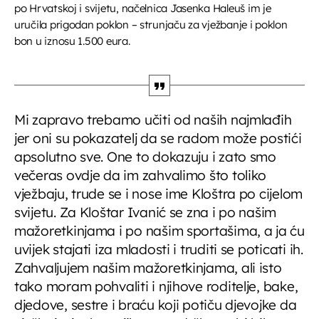
po Hrvatskoj i svijetu, načelnica Jasenka Haleuš im je
uručila prigodan poklon – strunjaču za vježbanje i poklon
bon u iznosu 1.500 eura.
Mi zapravo trebamo učiti od naših najmlađih
jer oni su pokazatelj da se radom može postići
apsolutno sve. One to dokazuju i zato smo
večeras ovdje da im zahvalimo što toliko
vježbaju, trude se i nose ime Kloštra po cijelom
svijetu. Za Kloštar Ivanić se zna i po našim
mažoretkinjama i po našim sportašima, a ja ću
uvijek stajati iza mladosti i truditi se poticati ih.
Zahvaljujem našim mažoretkinjama, ali isto
tako moram pohvaliti i njihove roditelje, bake,
djedove, sestre i braću koji potiču djevojke da