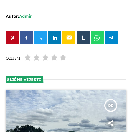
Autor:
Admin
email
OCIJENI
SLIČNE VIJESTI
insert_link