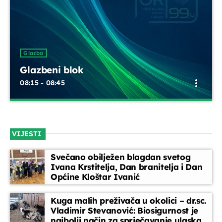
Glazba
Glazbeni blok
more_vert
08:15 - 08:45
Glazbeni blok
close
Opustite se uz odabrane glazbene hitove između emisija.
VIJESTI
Blok dobre glazbe donosi lagane ritmove, domaće i strane
pjesme koje prate vaše svakodnevne trenutke
Svečano obilježen blagdan svetog
Ivana Krstitelja, Dan branitelja i Dan
Općine Kloštar Ivanić
Kuga malih preživača u okolici – dr.sc.
Vladimir Stevanović: Biosigurnost je
najbolji način za sprječavanje ulaska