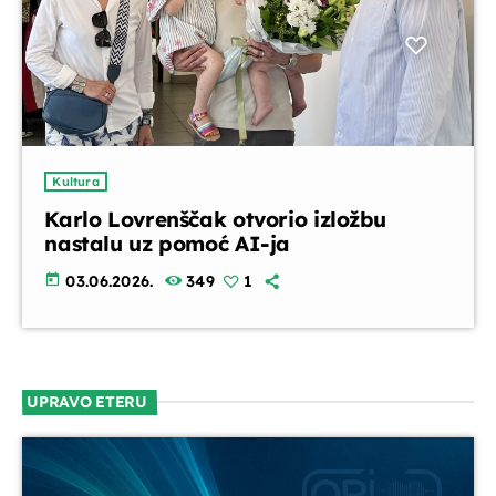
Kultura
Karlo Lovrenščak otvorio izložbu
nastalu uz pomoć AI-ja
today
03.06.2026.
349
1
UPRAVO ETERU