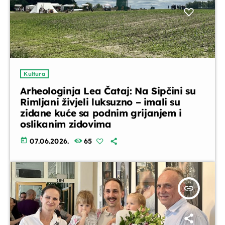
Kultura
Arheologinja Lea Čataj: Na Sipčini su
Rimljani živjeli luksuzno – imali su
zidane kuće sa podnim grijanjem i
oslikanim zidovima
today
07.06.2026.
65
insert_link