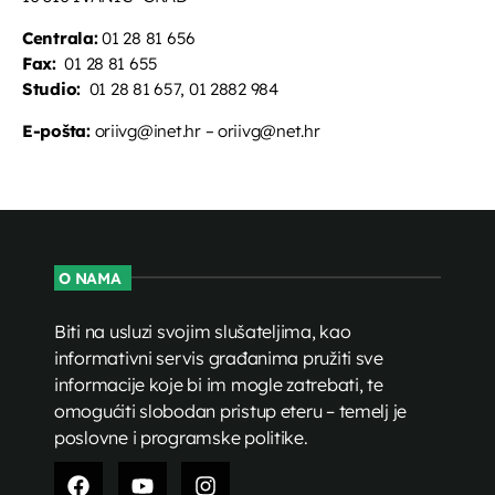
Centrala:
01 28 81 656
Fax:
01 28 81 655
Studio:
01 28 81 657, 01 2882 984
E-pošta:
oriivg@inet.hr – oriivg@net.hr
O NAMA
Biti na usluzi svojim slušateljima, kao
informativni servis građanima pružiti sve
informacije koje bi im mogle zatrebati, te
omogućiti slobodan pristup eteru – temelj je
poslovne i programske politike.