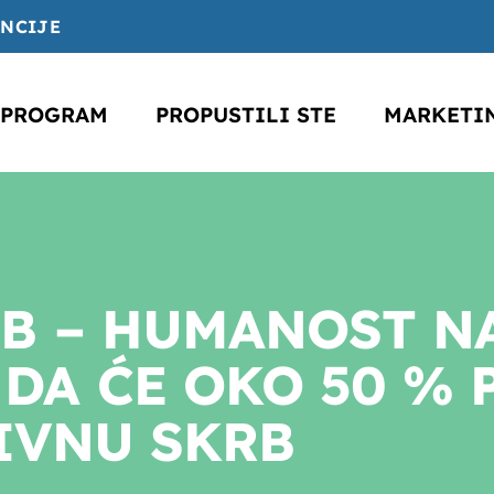
ENCIJE
PROGRAM
PROPUSTILI STE
MARKETI
B – HUMANOST NA
DA ĆE OKO 50 % 
IVNU SKRB