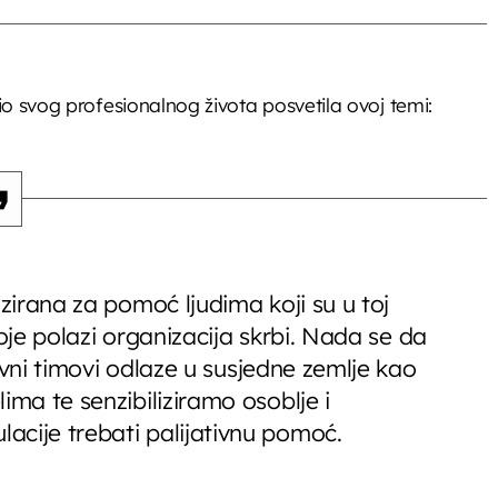
io svog profesionalnog života posvetila ovoj temi:
izirana za pomoć ljudima koji su u toj
 koje polazi organizacija skrbi. Nada se da
ativni timovi odlaze u susjedne zemlje kao
ima te senzibiliziramo osoblje i
acije trebati palijativnu pomoć.