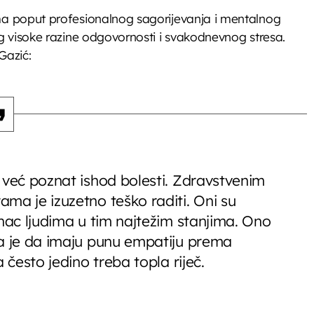
ma poput profesionalnog sagorijevanja i mentalnog
g visoke razine odgovornosti i svakodnevnog stresa.
Gazić:
 već poznat ishod bolesti. Zdravstvenim
ma je izuzetno teško raditi. Oni su
onac ljudima u tim najtežim stanjima. Ono
ma je da imaju punu empatiju prema
 često jedino treba topla riječ.