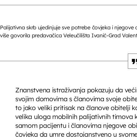
Palijativna skrb ujedinjuje sve potrebe čovjeka i njegove 
više govorila predavačica Veleučilišta Ivanić-Grad Valent
Znanstvena istraživanja pokazuju da većina
svojim domovima s članovima svoje obitelji
to jako veliki pritisak na članove obitelji 
velika uloga mobilnih palijativnih timova 
samom pacijentu i članovima njegove obitel
čovjeka da umre dostojanstveno u svom