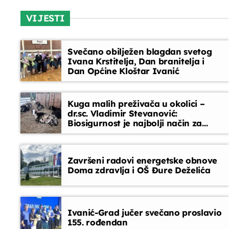
close
Radio vremeplov
VIJESTI
Vijesti
radnim danom i subotom u 9,00 (do 5 min),
10:45 - 11:00
repriza u 16,30
Radio-vremeplov vas svakog tjedna vraća u prošla
Svečano obilježen blagdan svetog
vremena kroz glazbu, priče i sjećanja.
Ivana Krstitelja, Dan branitelja i
Dan Općine Kloštar Ivanić
Kuga malih preživača u okolici –
dr.sc. Vladimir Stevanović:
Biosigurnost je najbolji način za
sprječavanje ulaska bolesti
Završeni radovi energetske obnove
Doma zdravlja i OŠ Đure Deželića
Ivanić-Grad jučer svečano proslavio
155. rođendan