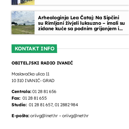
Arheologinja Lea Čataj: Na Sipčini
su Rimljani živjeli luksuzno – imali su
zidane kuće sa podnim grijanjem i
oslikanim zidovima
KONTAKT INFO
OBITELJSKI RADIO IVANIĆ
Moslavačka ulica 11
10 310 IVANIĆ- GRAD
Centrala:
01 28 81 656
Fax:
01 28 81 655
Studio:
01 28 81 657, 01 2882 984
E-pošta:
oriivg@inet.hr – oriivg@net.hr