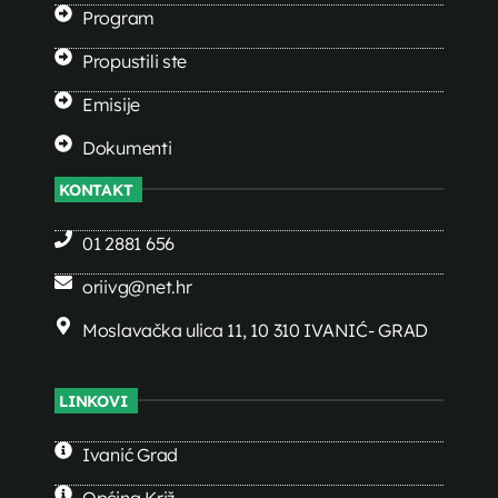
Program
Propustili ste
Emisije
Dokumenti
KONTAKT
01 2881 656
oriivg@net.hr
Moslavačka ulica 11, 10 310 IVANIĆ- GRAD
LINKOVI
Ivanić Grad
Općina Križ