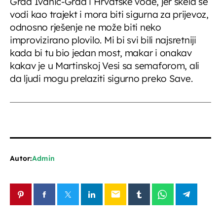
Grad Ivanić-Grad i Hrvatske vode, jer skela se
vodi kao trajekt i mora biti sigurna za prijevoz,
odnosno rješenje ne može biti neko
improvizirano plovilo. Mi bi svi bili najsretniji
kada bi tu bio jedan most, makar i onakav
kakav je u Martinskoj Vesi sa semaforom, ali
da ljudi mogu prelaziti sigurno preko Save.
Autor:
Admin
email