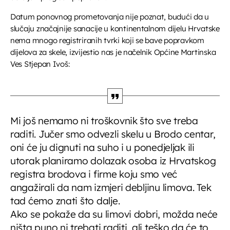
Datum ponovnog prometovanja nije poznat, budući da u
Glazbeni blok
slučaju značajnije sanacije u kontinentalnom dijelu Hrvatske
07:35 - 08:00
nema mnogo registriranih tvrki koji se bave popravkom
dijelova za skele, izvijestio nas je načelnik Općine Martinska
Ves Stjepan Ivoš:
Melodija dana
08:00 - 08:15
Glazbeni blok
Mi još nemamo ni troškovnik što sve treba
08:15 - 08:45
raditi. Jučer smo odvezli skelu u Brodo centar,
oni će ju dignuti na suho i u ponedjeljak ili
Vijesti
utorak planiramo dolazak osoba iz Hrvatskog
08:45 - 09:00
registra brodova i firme koju smo već
angažirali da nam izmjeri debljinu limova. Tek
tad ćemo znati što dalje.
Ako se pokaže da su limovi dobri, možda neće
ništa puno ni trebati raditi, ali teško da će to