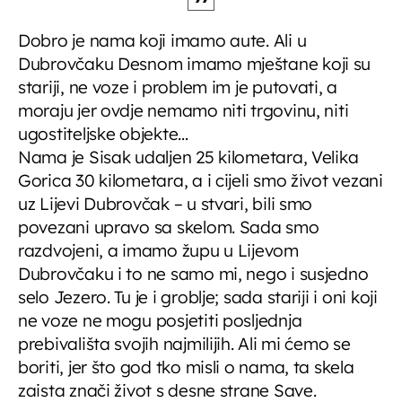
Dobro je nama koji imamo aute. Ali u
Dubrovčaku Desnom imamo mještane koji su
stariji, ne voze i problem im je putovati, a
moraju jer ovdje nemamo niti trgovinu, niti
ugostiteljske objekte…
Nama je Sisak udaljen 25 kilometara, Velika
Gorica 30 kilometara, a i cijeli smo život vezani
uz Lijevi Dubrovčak – u stvari, bili smo
povezani upravo sa skelom. Sada smo
razdvojeni, a imamo župu u Lijevom
Dubrovčaku i to ne samo mi, nego i susjedno
selo Jezero. Tu je i groblje; sada stariji i oni koji
ne voze ne mogu posjetiti posljednja
prebivališta svojih najmilijih. Ali mi ćemo se
boriti, jer što god tko misli o nama, ta skela
zaista znači život s desne strane Save.