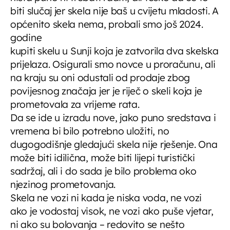
biti slučaj jer skela nije baš u cvijetu mladosti. A
općenito skela nema, probali smo još 2024.
godine
kupiti skelu u Sunji koja je zatvorila dva skelska
prijelaza. Osigurali smo novce u proračunu, ali
na kraju su oni odustali od prodaje zbog
povijesnog značaja jer je riječ o skeli koja je
prometovala za vrijeme rata.
Da se ide u izradu nove, jako puno sredstava i
vremena bi bilo potrebno uložiti, no
dugogodišnje gledajući skela nije rješenje. Ona
može biti idilična, može biti lijepi turistički
sadržaj, ali i do sada je bilo problema oko
njezinog prometovanja.
Skela ne vozi ni kada je niska voda, ne vozi
ako je vodostaj visok, ne vozi ako puše vjetar,
ni ako su bolovanja – redovito se nešto