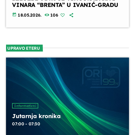
VINARA “BRENTA” U IVANIĆ-GRADU
today
18.05.2026.
106
UPRAVO ETERU
Informativni
Jutarnja kronika
07:00 - 07:30