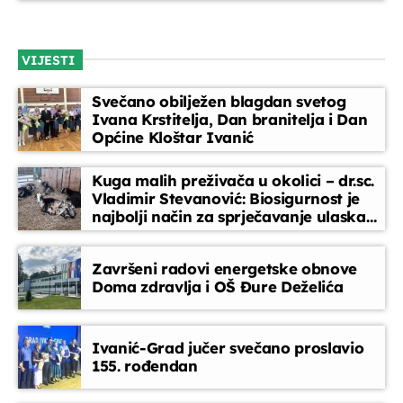
VIJESTI
Svečano obilježen blagdan svetog
Ivana Krstitelja, Dan branitelja i Dan
Općine Kloštar Ivanić
Kuga malih preživača u okolici – dr.sc.
Vladimir Stevanović: Biosigurnost je
najbolji način za sprječavanje ulaska
bolesti
Završeni radovi energetske obnove
Doma zdravlja i OŠ Đure Deželića
Ivanić-Grad jučer svečano proslavio
155. rođendan