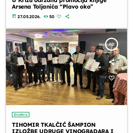
Arsena Toljanića “Plavo oko”
today
27.05.2026.
50
insert_link
Društvo
TIHOMIR TKALČIĆ ŠAMPION
IZLOŽBE UDRUGE VINOGRADARA I