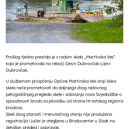
UPRAVO ETERU
Informativni
Prošlog tjedna prestala je s radom skela „Martinska Ves“
Jutarnja kronika
koja je prometovala na relaciji Desni Dubrovčak-Lijevi
Dubrovčak.
07:00 - 07:30
U službenom priopćenju Općine Martinska Ves stoji kako
skela neće prometovati do daljnjega zbog redovnog
petogodišnjeg pregleda skele i izdavanja nove Svjedodžbe o
sposobnosti broda za plovidbu od strane Hrvatskog registra
DANAS NA PROGRAMU
brodova.
Skeli zbog starosti i trenutačnog stanja nije produžena
Servisne informacije
registracija i jučer je otegljena u Brodocentar u Sisak na
07:30 - 07:35
detaljan pregled i popravak.