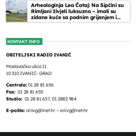
Arheologinja Lea Čataj: Na Sipčini su
Rimljani živjeli luksuzno – imali su
zidane kuće sa podnim grijanjem i
oslikanim zidovima
KONTAKT INFO
OBITELJSKI RADIO IVANIĆ
Moslavačka ulica 11
10 310 IVANIĆ- GRAD
Centrala:
01 28 81 656
Fax:
01 28 81 655
Studio:
01 28 81 657, 01 2882 984
E-pošta:
oriivg@inet.hr – oriivg@net.hr