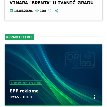
VINARA “BRENTA” U IVANIĆ-GRADU
today
18.05.2026.
106
UPRAVO ETERU
Komercijalni program
EPP reklame
more_vert
09:45 - 10:00