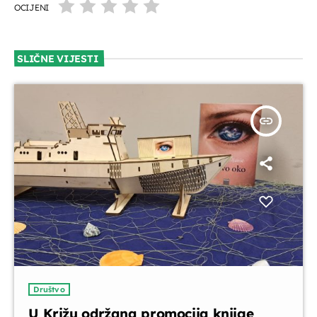
OCIJENI
SLIČNE VIJESTI
insert_link
Društvo
U Križu održana promocija knjige