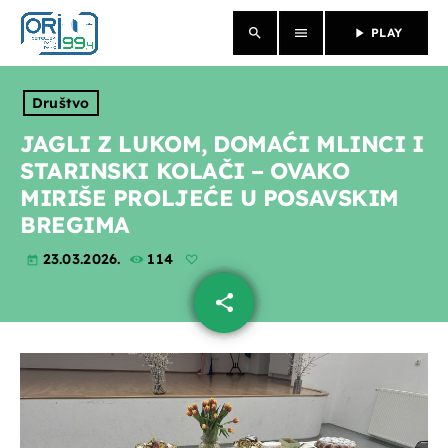
search
menu
play_arrow
PLAY
close
Društvo
NASLOVNICA
JAGLI Z LUKOM, DOMAĆI MLINCI I
STARINSKI KOLAČI – OVAKO
O NAMA
MIRIŠE PROLJEĆE U POSAVSKIM
BREGIMA
VIJESTI
23.03.2026.
114
today
PROGRAM
share
email
PROPUSTILI STE
EMISIJE