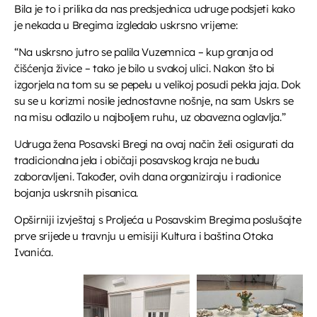
Bila je to i prilika da nas predsjednica udruge podsjeti kako
je nekada u Bregima izgledalo uskrsno vrijeme:
“Na uskrsno jutro se palila Vuzemnica – kup granja od
čišćenja živice – tako je bilo u svakoj ulici. Nakon što bi
izgorjela na tom su se pepelu u velikoj posudi pekla jaja. Dok
su se u korizmi nosile jednostavne nošnje, na sam Uskrs se
na misu odlazilo u najboljem ruhu, uz obavezna oglavlja.”
Udruga žena Posavski Bregi na ovaj način želi osigurati da
tradicionalna jela i običaji posavskog kraja ne budu
zaboravljeni. Također, ovih dana organiziraju i radionice
bojanja uskrsnih pisanica.
Opširniji izvještaj s Proljeća u Posavskim Bregima poslušajte
prve srijede u travnju u emisiji Kultura i baština Otoka
Ivanića.