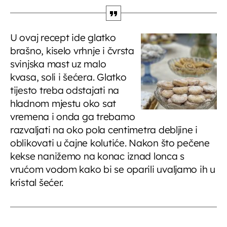
Djeca i mladi na radiju
10:15 - 10:45
U ovaj recept ide glatko
brašno, kiselo vrhnje i čvrsta
svinjska mast uz malo
Vijesti
10:45 - 11:00
kvasa, soli i šećera. Glatko
tijesto treba odstajati na
hladnom mjestu oko sat
Gradonačelnikov tjedan
vremena i onda ga trebamo
11:00 - 11:15
razvaljati na oko pola centimetra debljine i
oblikovati u čajne kolutiće. Nakon što pečene
Glazbeni blok
kekse nanižemo na konac iznad lonca s
11:15 - 11:45
vrućom vodom kako bi se oparili uvaljamo ih u
kristal šećer.