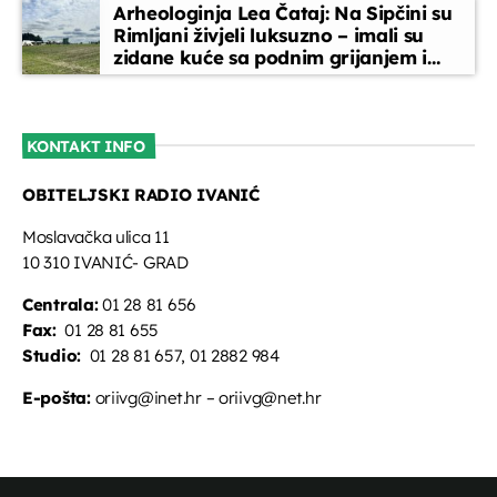
Arheologinja Lea Čataj: Na Sipčini su
Rimljani živjeli luksuzno – imali su
zidane kuće sa podnim grijanjem i
oslikanim zidovima
KONTAKT INFO
OBITELJSKI RADIO IVANIĆ
Moslavačka ulica 11
10 310 IVANIĆ- GRAD
Centrala:
01 28 81 656
Fax:
01 28 81 655
Studio:
01 28 81 657, 01 2882 984
E-pošta:
oriivg@inet.hr – oriivg@net.hr