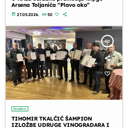
Arsena Toljanića “Plavo oko”
today
27.05.2026.
50
insert_link
Društvo
TIHOMIR TKALČIĆ ŠAMPION
IZLOŽBE UDRUGE VINOGRADARA I