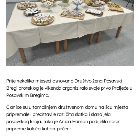
UPRAVO ETERU
Komercijalni program
EPP reklame
more_vert
09:45 - 10:00
Prije nekoliko mjeseci osnovano Društvo žena Posavski
Bregi proteklog je vikenda organiziralo svoje prvo Proljeće u
EPP reklame
close
Posavskim Bregima.
Plaćeni spotovi, plaćeni oglasi i obavijesti.
Članice su u tamošnjem društvenom domu na licu mjesta
DANAS NA PROGRAMU
pripremale i predstavile različita slatka i slana jela
posavskog kraja. Tako je Anica Haman podijelila način
Telefonski oglasi
pripreme kolača kuhan-pečen:
10:00 - 10:15