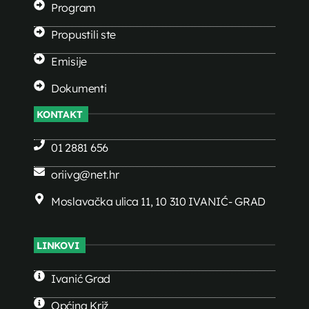
Program
Propustili ste
Emisije
Dokumenti
KONTAKT
01 2881 656
oriivg@net.hr
Moslavačka ulica 11, 10 310 IVANIĆ- GRAD
LINKOVI
Ivanić Grad
Općina Križ