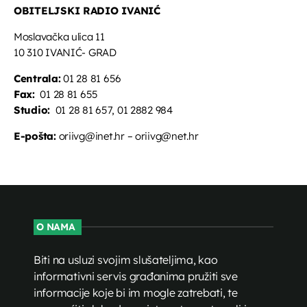
OBITELJSKI RADIO IVANIĆ
Moslavačka ulica 11
10 310 IVANIĆ- GRAD
Centrala:
01 28 81 656
Fax:
01 28 81 655
Studio:
01 28 81 657, 01 2882 984
E-pošta:
oriivg@inet.hr – oriivg@net.hr
O NAMA
Biti na usluzi svojim slušateljima, kao
informativni servis građanima pružiti sve
informacije koje bi im mogle zatrebati, te