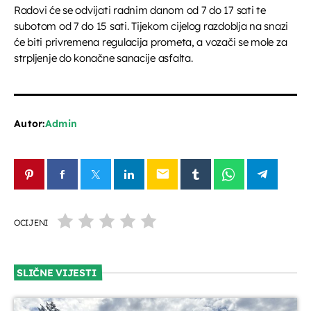
Radovi će se odvijati radnim danom od 7 do 17 sati te
subotom od 7 do 15 sati. Tijekom cijelog razdoblja na snazi
Za srce i dušu
će biti privremena regulacija prometa, a vozači se mole za
22:50 - 00:00
strpljenje do konačne sanacije asfalta.
Jutarnja kronika
07:00 - 07:30
Autor:
Admin
Servisne informacije
07:30 - 07:35
email
Glazbeni blok
OCIJENI
07:35 - 08:00
SLIČNE VIJESTI