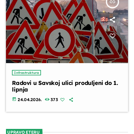
insert_link
Infrastruktura
Radovi u Savskoj ulici produljeni do 1.
lipnja
today
24.04.2026.
373
UPRAVO ETERU