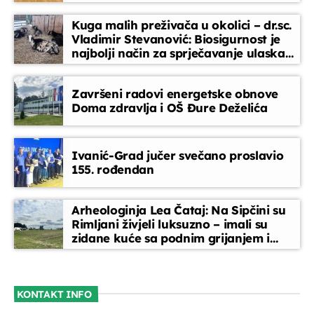
Kuga malih preživača u okolici – dr.sc.
Vladimir Stevanović: Biosigurnost je
najbolji način za sprječavanje ulaska
bolesti
Završeni radovi energetske obnove
Doma zdravlja i OŠ Đure Deželića
Ivanić-Grad jučer svečano proslavio
155. rođendan
Arheologinja Lea Čataj: Na Sipčini su
Rimljani živjeli luksuzno – imali su
zidane kuće sa podnim grijanjem i
oslikanim zidovima
KONTAKT INFO