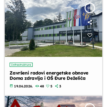
insert_link
Infrastruktura
Završeni radovi energetske obnove
Doma zdravlja i OŠ Đure Deželića
today
19.06.2026.
48
5
3