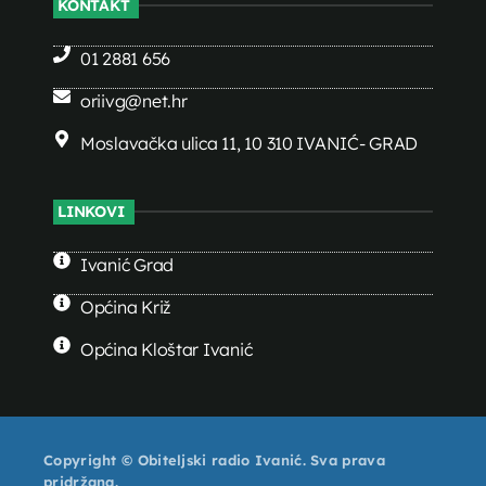
KONTAKT
01 2881 656
oriivg@net.hr
Moslavačka ulica 11, 10 310 IVANIĆ- GRAD
LINKOVI
Ivanić Grad
Općina Križ
Općina Kloštar Ivanić
Copyright © Obiteljski radio Ivanić. Sva prava
pridržana.