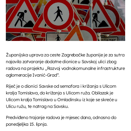
UPRAVO ETERU
Županijska uprava za ceste Zagrebačke županije je za sutra
Glazba
najavila zatvaranje dodatne dionice u Savskoj ulici zbog
Za srce i dušu
radova na projektu „Razvoj vodnokomunalne infrastrukture
more_vert
20:50 - 22:45
aglomeracije Ivanić-Grad“.
Riječ je o dionici Savske od semafora i križanja s Ulicom
Za srce i dušu
close
kralja Tomislava, do križanja s Ulicom ruža. Obilazak je
Emisija koja spaja ljude i emocije. 'Za srce i dušu' donosi
Ulicom kralja Tomislava u Omladinsku iz koje se skreće u
DANAS NA PROGRAMU
tople ljudske priče, glazbene želje, poruke slušatelja i
Ulicu ružu, te natrag na Savsku.
razgovore koji diraju. Kontakt-emisija u kojoj je srce
uvijek na prvom mjestu.
Kronika dana
Predviđeno trajanje radova je mjesec dana, odnosno do
22:45 - 22:50
ponedjeljka 15. lipnja.