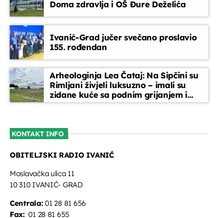
Doma zdravlja i OŠ Đure Deželića
Ivanić-Grad jučer svečano proslavio
155. rođendan
Arheologinja Lea Čataj: Na Sipčini su
Rimljani živjeli luksuzno – imali su
zidane kuće sa podnim grijanjem i
oslikanim zidovima
KONTAKT INFO
OBITELJSKI RADIO IVANIĆ
Moslavačka ulica 11
10 310 IVANIĆ- GRAD
Centrala:
01 28 81 656
Fax:
01 28 81 655