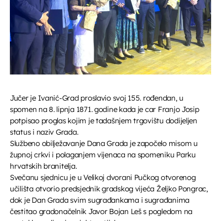
UPRAVO ETERU
Obrazovni program
Jučer je Ivanić-Grad proslavio svoj 155. rođendan, u
Djeca i mladi na radiju
spomen na 8. lipnja 1871. godine kada je car Franjo Josip
potpisao proglas kojim je tadašnjem trgovištu dodijeljen
more_vert
18:15 - 18:45
status i naziv Grada.
Službeno obilježavanje Dana Grada je započelo misom u
Djeca i mladi na radiju
close
župnoj crkvi i polaganjem vijenaca na spomeniku Parku
Emisija u kojoj djeca i mladi imaju glavnu riječ!
hrvatskih branitelja.
DANAS NA PROGRAMU
Donosimo njihove priče, razmišljanja, kreativne radove i
Svečanu sjednicu je u Velikoj dvorani Pučkog otvorenog
razgovore o temama koje ih zanimaju. Glasovi nove
učilišta otvorio predsjednik gradskog vijeća Željko Pongrac,
generacije – iskreno, vedro i znatiželjno.
Kronika dana
dok je Dan Grada svim sugrađankama i sugrađanima
18:45 - 19:00
čestitao gradonačelnik Javor Bojan Leš s pogledom na