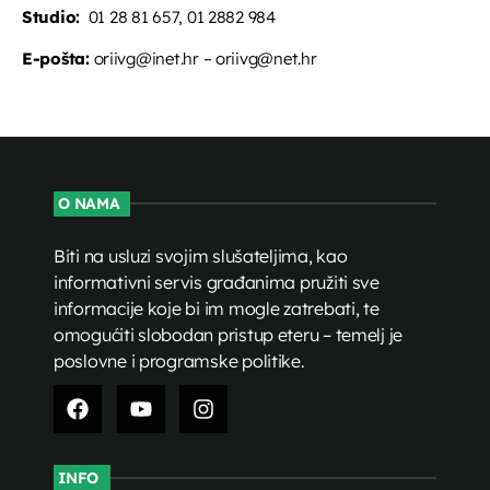
Studio:
01 28 81 657, 01 2882 984
E-pošta:
oriivg@inet.hr – oriivg@net.hr
O NAMA
Biti na usluzi svojim slušateljima, kao
informativni servis građanima pružiti sve
informacije koje bi im mogle zatrebati, te
omogućiti slobodan pristup eteru – temelj je
poslovne i programske politike.
INFO