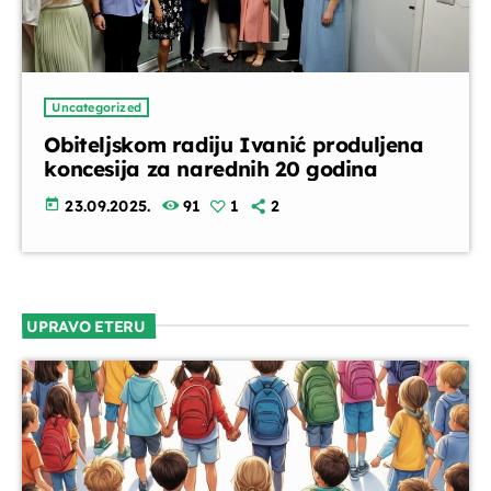
Uncategorized
Obiteljskom radiju Ivanić produljena
koncesija za narednih 20 godina
today
23.09.2025.
91
1
2
UPRAVO ETERU