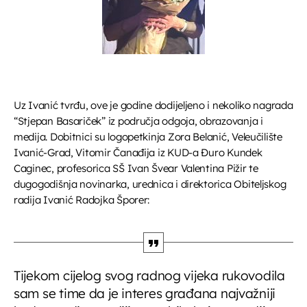
Uz Ivanić tvrđu, ove je godine dodijeljeno i nekoliko nagrada
“Stjepan Basariček” iz područja odgoja, obrazovanja i
medija. Dobitnici su logopetkinja Zora Belanić, Veleučilište
Ivanić-Grad, Vitomir Čanađija iz KUD-a Đuro Kundek
Caginec, profesorica SŠ Ivan Švear Valentina Pižir te
dugogodišnja novinarka, urednica i direktorica Obiteljskog
radija Ivanić Radojka Šporer:
Tijekom cijelog svog radnog vijeka rukovodila
sam se time da je interes građana najvažniji