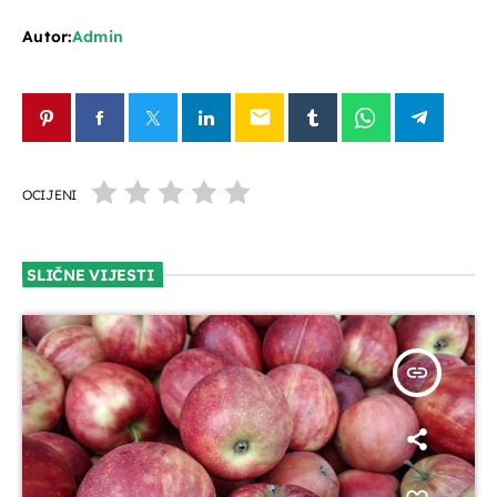
Autor:
Admin
email
OCIJENI
SLIČNE VIJESTI
insert_link