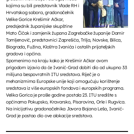
kojima su bili predstavnik Vlade RH i
Hrvatskog sabora, gradonačelnik
Velike Gorice Krešimir Ačkar,
predsjednik županijske skupštine
Mato Čičak i zamjenik župana Zagrebačke županije Damir
Tomljenović, predstavnici Zaprešića, Trilja, Novske, Bilica,
Biograda, Fužina, Kloštra Ivanića i ostalih prijateljskih
gradova i općina.
Spomenimo na kraju kako je Krešimir Ačkar ovom
prigodom izjavio da će Ivanić-Grad dobiti dio od ukupno 33
milijuna bespovratnih ITU sredstava. Riječ je o
mehanizmima Europske unije koji omogućuju korištenje
sredstava iz više europskih fondova i europskih programa.
Velika Gorica je prošle godine postala 23. ITU središte s
općinama Pokupsko, Kravarsko, Pisarovina, Orle i Rugvica.
Na inicijativu gradonačelnika Javora Bojana Leša, Ivanić-
Grad je postao dio ove alokacije sredstava.