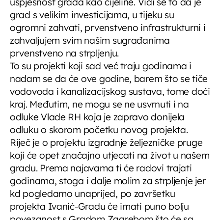
uspješnost grada kao cijeline. Vidi se to da je
grad s velikim investicijama, u tijeku su
ogromni zahvati, prvenstveno infrastrukturni i
zahvaljujem svim našim sugrađanima
prvenstveno na strpljenju.
To su projekti koji sad već traju godinama i
nadam se da će ove godine, barem što se tiče
vodovoda i kanalizacijskog sustava, tome doći
kraj. Međutim, ne mogu se ne usvrnuti i na
odluke Vlade RH koja je zapravo donijela
odluku o skorom početku novog projekta.
Riječ je o projektu izgradnje željezničke pruge
koji će opet značajno utjecati na život u našem
gradu. Prema najavama ti će radovi trajati
godinama, stoga i dalje molim za strpljenje jer
kd pogledamo unaprijed, po završetku
projekta Ivanić-Gradu će imati puno bolju
povezanost s Gradom Zagrebom što će sa