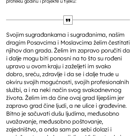
proteklu godinu i projekte u tijeku:
Glazbeni blok
19:00 - 20:00
Svojim sugrađankama i sugrađanima, našim
Za srce i dušu
dragim Posavcima i Moslavcima želim čestitati
20:00 - 20:45
njihov dan grada. Želim im zapravo poručiti da
i dalje mogu biti ponosni na to što su rođeni
upravo u ovom kraju i zaželjeti im svako
Vijesti
20:45 - 20:50
dobro, sreću, zdravlje i da se i dalje trude u
okviru svojih mogućnosti, svojih profesionalnih
službi, a i na neki način svog svakodnevnog
Za srce i dušu
života. Želim im da čine ovaj grad lijepšim jer
20:50 - 22:45
zapravo grad čine ljudi, a ne ulice i građevine.
Bitno je sačuvati dušu ljudima, međusobno
uvažavanje, međusobno poštovanje,
zajedništvo, a onda sam po sebi dolazi i