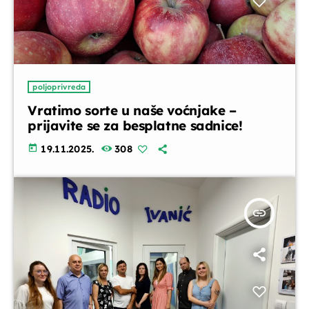
poljoprivreda
Vratimo sorte u naše voćnjake –
prijavite se za besplatne sadnice!
today
19.11.2025.
308
insert_link