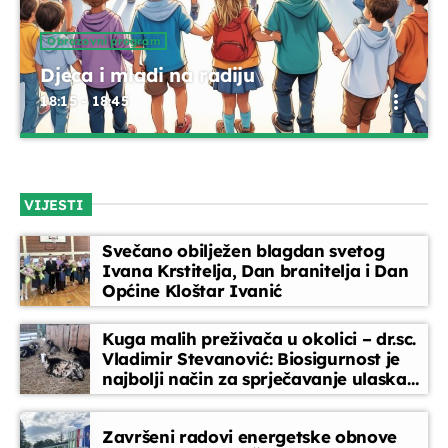
Obrazovni program
Djeca i mladi na radiju
more_vert
18:15 - 18:45
Djeca i mladi na radiju
close
Emisija u kojoj djeca i mladi imaju glavnu riječ! Donosimo
VIJESTI
njihove priče, razmišljanja, kreativne radove i razgovore o
temama koje ih zanimaju. Glasovi nove generacije –
Svečano obilježen blagdan svetog
iskreno, vedro i znatiželjno.
Ivana Krstitelja, Dan branitelja i Dan
Općine Kloštar Ivanić
Kuga malih preživača u okolici – dr.sc.
Vladimir Stevanović: Biosigurnost je
najbolji način za sprječavanje ulaska
bolesti
Završeni radovi energetske obnove