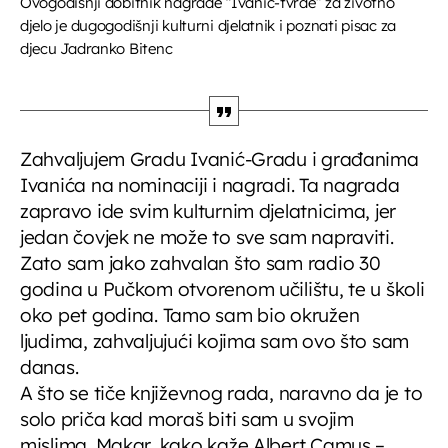
Ovogodišnji dobitnik nagrade “Ivanić-tvrđe” za životno
djelo je dugogodišnji kulturni djelatnik i poznati pisac za
djecu Jadranko Bitenc
Zahvaljujem Gradu Ivanić-Gradu i građanima
Ivanića na nominaciji i nagradi. Ta nagrada
zapravo ide svim kulturnim djelatnicima, jer
jedan čovjek ne može to sve sam napraviti.
Zato sam jako zahvalan što sam radio 30
godina u Pučkom otvorenom učilištu, te u školi
oko pet godina. Tamo sam bio okružen
ljudima, zahvaljujući kojima sam ovo što sam
danas.
A što se tiče književnog rada, naravno da je to
solo priča kad moraš biti sam u svojim
mislima. Makar, kako kaže Albert Camus –