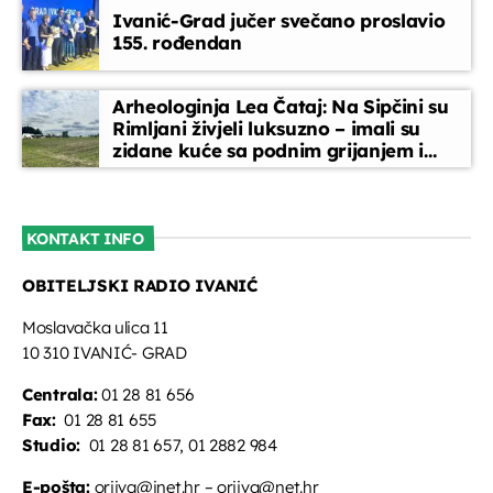
Ivanić-Grad jučer svečano proslavio
155. rođendan
Arheologinja Lea Čataj: Na Sipčini su
Rimljani živjeli luksuzno – imali su
zidane kuće sa podnim grijanjem i
oslikanim zidovima
KONTAKT INFO
OBITELJSKI RADIO IVANIĆ
Moslavačka ulica 11
10 310 IVANIĆ- GRAD
Centrala:
01 28 81 656
Fax:
01 28 81 655
Studio:
01 28 81 657, 01 2882 984
E-pošta:
oriivg@inet.hr – oriivg@net.hr