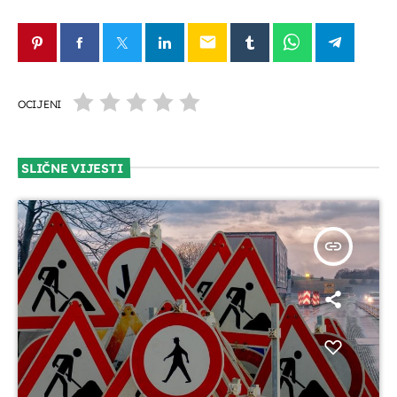
email
OCIJENI
SLIČNE VIJESTI
insert_link