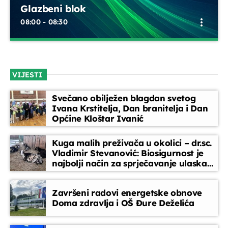
Glazbeni blok
more_vert
08:00 - 08:30
Glazbeni blok
close
Opustite se uz odabrane glazbene hitove između emisija.
VIJESTI
Blok dobre glazbe donosi lagane ritmove, domaće i strane
pjesme koje prate vaše svakodnevne trenutke
Svečano obilježen blagdan svetog
Ivana Krstitelja, Dan branitelja i Dan
Općine Kloštar Ivanić
Kuga malih preživača u okolici – dr.sc.
Vladimir Stevanović: Biosigurnost je
najbolji način za sprječavanje ulaska
bolesti
Završeni radovi energetske obnove
Doma zdravlja i OŠ Đure Deželića