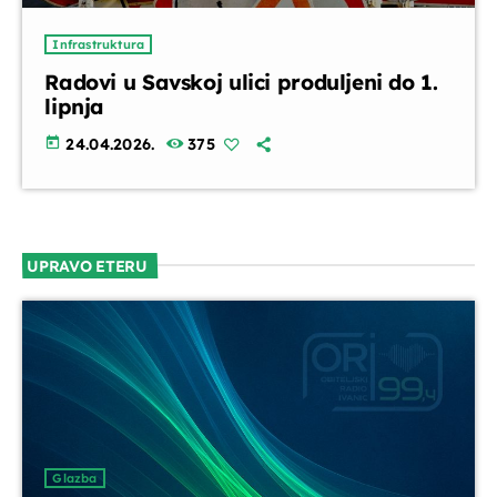
Infrastruktura
Radovi u Savskoj ulici produljeni do 1.
lipnja
today
24.04.2026.
375
UPRAVO ETERU
Glazba