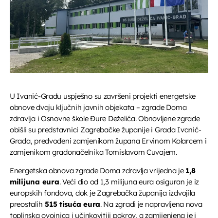
UPRAVO ETERU
Glazba
U Ivanić-Gradu uspješno su završeni projekti energetske
Glazbeni blok
obnove dvaju ključnih javnih objekata – zgrade Doma
zdravlja i Osnovne škole Đure Deželića. Obnovljene zgrade
more_vert
08:00 - 08:30
obišli su predstavnici Zagrebačke županije i Grada Ivanić-
Grada, predvođeni zamjenikom župana Ervinom Kolarcem i
Glazbeni blok
close
zamjenikom gradonačelnika Tomislavom Cuvajem.
Opustite se uz odabrane glazbene hitove između
Energetska obnova zgrade Doma zdravlja vrijedna je
1,8
DANAS NA PROGRAMU
emisija. Blok dobre glazbe donosi lagane ritmove,
milijuna eura
. Veći dio od 1,3 milijuna eura osiguran je iz
domaće i strane pjesme koje prate vaše svakodnevne
europskih fondova, dok je Zagrebačka županija izdvojila
trenutke
Nedjeljna jutarnja kava
preostalih
515 tisuća eura
. Na zgradi je napravljena nova
08:30 - 09:00
toplinska ovojnica i učinkovitiji pokrov, a zamijenjena je i