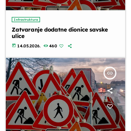
Infrastruktura
Zatvaranje dodatne dionice savske
ulice
today
14.05.2026.
460
insert_link