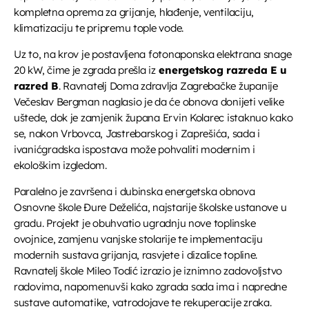
kompletna oprema za grijanje, hlađenje, ventilaciju,
Obavijesti
klimatizaciju te pripremu tople vode.
09:00 - 09:45
Uz to, na krov je postavljena fotonaponska elektrana snage
20 kW, čime je zgrada prešla iz
energetskog razreda E u
razred B
. Ravnatelj Doma zdravlja Zagrebačke županije
EPP reklame
Večeslav Bergman naglasio je da će obnova donijeti velike
09:45 - 10:00
uštede, dok je zamjenik župana Ervin Kolarec istaknuo kako
se, nakon Vrbovca, Jastrebarskog i Zaprešića, sada i
Glazbeni blok
ivanićgradska ispostava može pohvaliti modernim i
10:00 - 10:15
ekološkim izgledom.
Paralelno je završena i dubinska energetska obnova
Osnovne škole Đure Deželića, najstarije školske ustanove u
Djeca i mladi na radiju
gradu. Projekt je obuhvatio ugradnju nove toplinske
10:15 - 11:00
ovojnice, zamjenu vanjske stolarije te implementaciju
modernih sustava grijanja, rasvjete i dizalice topline.
Ravnatelj škole Mileo Todić izrazio je iznimno zadovoljstvo
radovima, napomenuvši kako zgrada sada ima i napredne
sustave automatike, vatrodojave te rekuperacije zraka.