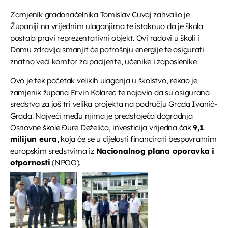
Zamjenik gradonačelnika Tomislav Cuvaj zahvalio je
Županiji na vrijednim ulaganjima te istaknuo da je škola
postala pravi reprezentativni objekt. Ovi radovi u školi i
Domu zdravlja smanjit će potrošnju energije te osigurati
znatno veći komfor za pacijente, učenike i zaposlenike.
Ovo je tek početak velikih ulaganja u školstvo, rekao je
zamjenik župana Ervin Kolarec te najavio da su osigurana
sredstva za još tri velika projekta na području Grada Ivanić-
Grada. Najveći među njima je predstojeća dogradnja
Osnovne škole Đure Deželića, investicija vrijedna čak
9,1
milijun eura
, koja će se u cijelosti financirati bespovratnim
europskim sredstvima iz
Nacionalnog plana oporavka i
otpornosti
(NPOO).