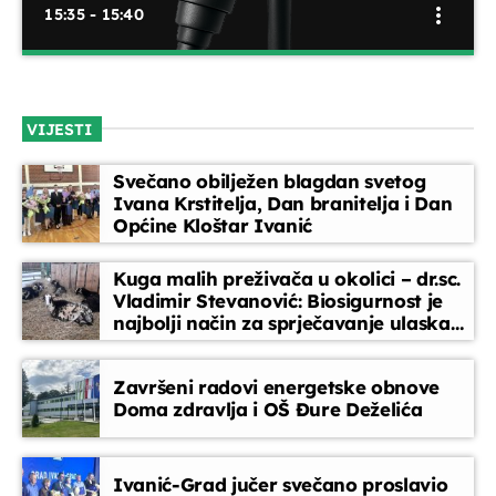
more_vert
15:35 - 15:40
Servisne informacije
close
Sve važne informacije na jednom mjestu – 'Servisne
VIJESTI
informacije' donose obavijesti o radovima na
infrastrukturi, promjenama u prometu, isporuci vode, struje
Svečano obilježen blagdan svetog
i ostalim komunalnim uslugama.
Ivana Krstitelja, Dan branitelja i Dan
Općine Kloštar Ivanić
Kuga malih preživača u okolici – dr.sc.
Vladimir Stevanović: Biosigurnost je
najbolji način za sprječavanje ulaska
bolesti
Završeni radovi energetske obnove
Doma zdravlja i OŠ Đure Deželića
Ivanić-Grad jučer svečano proslavio