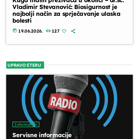
Kuga malih preživača u okolici – dr.sc.
Vladimir Stevanović: Biosigurnost je
najbolji način za sprječavanje ulaska
bolesti
today
19.06.2026.
127
UPRAVO ETERU
Informativni
Servisne informacije