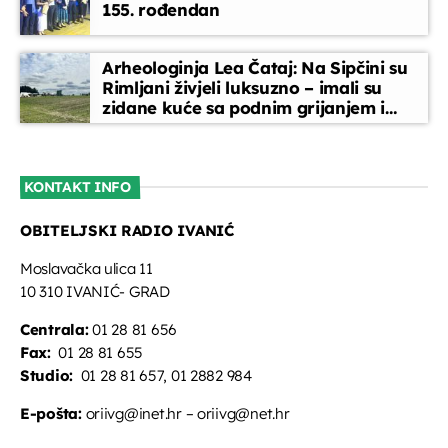
155. rođendan
Arheologinja Lea Čataj: Na Sipčini su
Rimljani živjeli luksuzno – imali su
zidane kuće sa podnim grijanjem i
oslikanim zidovima
KONTAKT INFO
OBITELJSKI RADIO IVANIĆ
Moslavačka ulica 11
10 310 IVANIĆ- GRAD
Centrala:
01 28 81 656
Fax:
01 28 81 655
Studio:
01 28 81 657, 01 2882 984
E-pošta:
oriivg@inet.hr – oriivg@net.hr