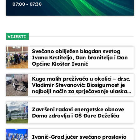
07:00 - 07:30
VIJESTI
Svečano obilježen blagdan svetog
Ivana Krstitelja, Dan branitelja i Dan
Općine Kloštar Ivanić
Kuga malih preživača u okolici – dr.sc.
Vladimir Stevanović: Biosigurnost je
najbolji način za sprječavanje ulaska
bolesti
Završeni radovi energetske obnove
Doma zdravlja i OŠ Đure Deželića
Ivanić-Grad jučer svečano proslavio