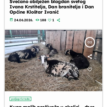
Svečano obilježen blagdan svetog
Ivana Krstitelja, Dan branitelja i Dan
Glazbeni blok
Općine Kloštar Ivanić
07:35 - 07:45
today
24.06.2026.
188
1
Aktualno u Zagrebačkoj županiji
07:45 - 07:50
insert_link
Glazbeni blok
07:50 - 08:00
Horoskop
08:00 - 08:10
poljoprivreda