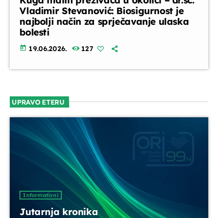
Kuga malih preživača u okolici – dr.sc.
Vladimir Stevanović: Biosigurnost je
najbolji način za sprječavanje ulaska
bolesti
today
19.06.2026.
127
UPRAVO ETERU
Informativni
Jutarnja kronika