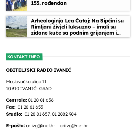
155. rođendan
Arheologinja Lea Čataj: Na Sipčini su
Rimljani živjeli luksuzno – imali su
zidane kuće sa podnim grijanjem i
oslikanim zidovima
KONTAKT INFO
OBITELJSKI RADIO IVANIĆ
Moslavačka ulica 11
10 310 IVANIĆ- GRAD
Centrala:
01 28 81 656
Fax:
01 28 81 655
Studio:
01 28 81 657, 01 2882 984
E-pošta:
oriivg@inet.hr – oriivg@net.hr