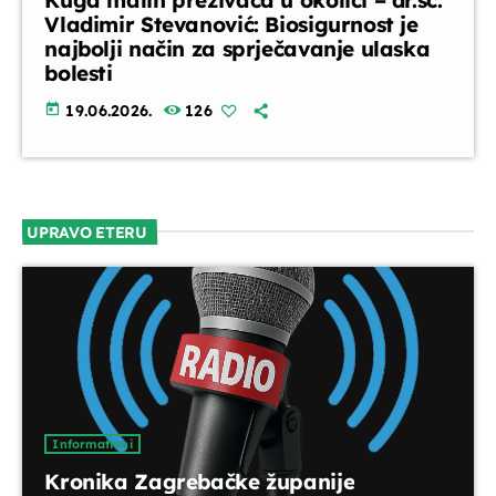
Kuga malih preživača u okolici – dr.sc.
Vladimir Stevanović: Biosigurnost je
najbolji način za sprječavanje ulaska
bolesti
today
19.06.2026.
126
UPRAVO ETERU
Informativni
Kronika Zagrebačke županije