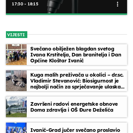
more_vert
17:30 - 18:15
Kronika Zagrebačke županije
close
Pregled najvažnijih vijesti, događaja i odluka iz svih
VIJESTI
dijelova Zagrebačke županije. 'Kronika Zagrebačke
županije' donosi informacije o radu županijskih tijela,
Svečano obilježen blagdan svetog
aktualnim projektima, kulturnim i sportskim zbivanjima te
Ivana Krstitelja, Dan branitelja i Dan
temama koje povezuju gradove i općine unutar županije.
Općine Kloštar Ivanić
Kuga malih preživača u okolici – dr.sc.
Vladimir Stevanović: Biosigurnost je
najbolji način za sprječavanje ulaska
bolesti
Završeni radovi energetske obnove
Doma zdravlja i OŠ Đure Deželića
Ivanić-Grad jučer svečano proslavio