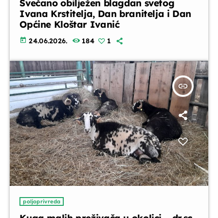
Svečano obilježen blagdan svetog
Ivana Krstitelja, Dan branitelja i Dan
Kronika dana
Općine Kloštar Ivanić
18:45 - 19:00
today
24.06.2026.
184
1
Glazbeni blok
19:00 - 20:00
insert_link
Za srce i dušu
20:00 - 20:45
Vijesti
20:45 - 20:50
poljoprivreda