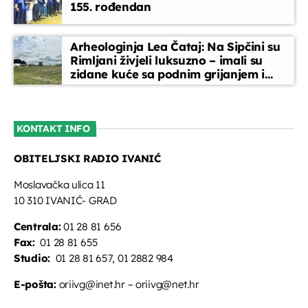
155. rođendan
Arheologinja Lea Čataj: Na Sipčini su
Rimljani živjeli luksuzno – imali su
zidane kuće sa podnim grijanjem i
oslikanim zidovima
KONTAKT INFO
OBITELJSKI RADIO IVANIĆ
Moslavačka ulica 11
10 310 IVANIĆ- GRAD
Centrala:
01 28 81 656
Fax:
01 28 81 655
Studio:
01 28 81 657, 01 2882 984
E-pošta:
oriivg@inet.hr – oriivg@net.hr