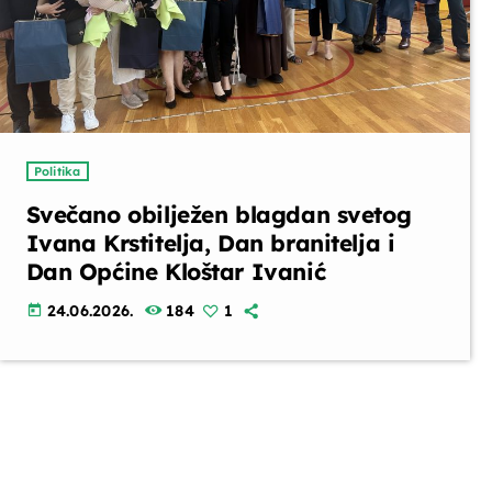
Politika
Svečano obilježen blagdan svetog
Ivana Krstitelja, Dan branitelja i
Dan Općine Kloštar Ivanić
24.06.2026.
184
1
today