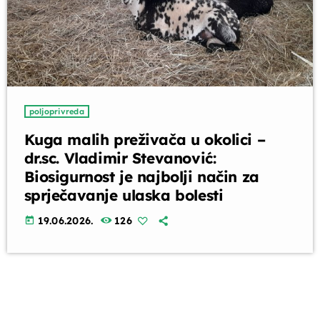
poljoprivreda
Kuga malih preživača u okolici –
dr.sc. Vladimir Stevanović:
Biosigurnost je najbolji način za
sprječavanje ulaska bolesti
19.06.2026.
126
today