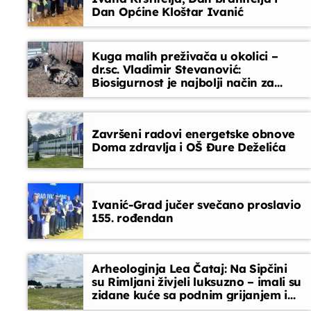
Dan Općine Kloštar Ivanić
EPP reklame
15:45 - 16:00
Kuga malih preživača u okolici –
dr.sc. Vladimir Stevanović:
Biosigurnost je najbolji način za
sprječavanje ulaska bolesti
Završeni radovi energetske obnove
Doma zdravlja i OŠ Đure Deželića
Ivanić-Grad jučer svečano proslavio
155. rođendan
Arheologinja Lea Čataj: Na Sipčini
su Rimljani živjeli luksuzno – imali su
zidane kuće sa podnim grijanjem i
oslikanim zidovima