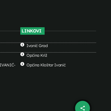
LINKOVI
Ivanić Grad
Općina Križ
0 IVANIĆ-
Općina Kloštar Ivanić
share
email