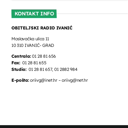
KONTAKT INFO
OBITELJSKI RADIO IVANIĆ
Moslavačka ulica 11
10 310 IVANIĆ- GRAD
Centrala:
01 28 81 656
Fax:
01 28 81 655
Studio:
01 28 81 657, 01 2882 984
E-pošta:
oriivg@inet.hr – oriivg@net.hr