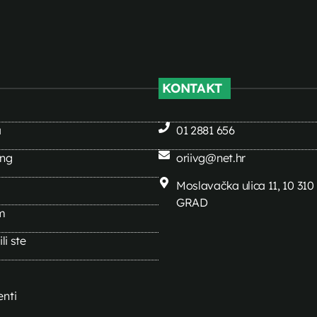
KONTAKT
a
01 2881 656
ing
oriivg@net.hr
Moslavačka ulica 11, 10 31
GRAD
m
li ste
nti