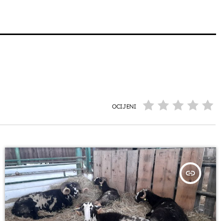
OCIJENI
insert_link