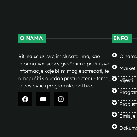
O NAMA
INFO
Biti na usluzi svojim slušateljima, kao
O nam
informativni servis građanima pružiti sve
Market
informacije koje bi im mogle zatrebati, te
omogućiti slobodan pristup eteru – temelj
Vijesti
je poslovne i programske politike.
Progra
Propusti
Emisije
Dokume