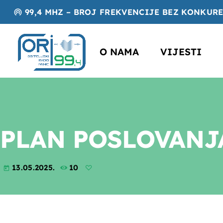
99,4 MHZ – BROJ FREKVENCIJE BEZ KONKUR
wifi_tethering
O NAMA
VIJESTI
PLAN POSLOVANJA
13.05.2025.
10
today