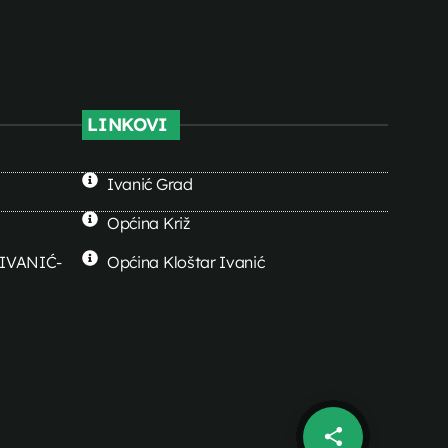
LINKOVI
Ivanić Grad
Općina Križ
0 IVANIĆ-
Općina Kloštar Ivanić
share
email