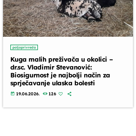
poljoprivreda
Kuga malih preživača u okolici –
dr.sc. Vladimir Stevanović:
Biosigurnost je najbolji način za
sprječavanje ulaska bolesti
19.06.2026.
126
today