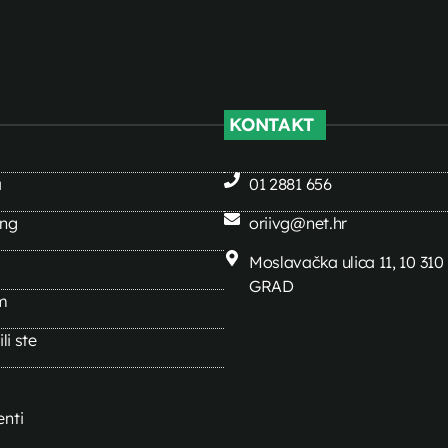
KONTAKT
a
01 2881 656
ing
oriivg@net.hr
Moslavačka ulica 11, 10 31
GRAD
m
li ste
nti