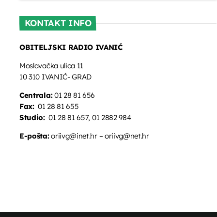
KONTAKT INFO
OBITELJSKI RADIO IVANIĆ
Moslavačka ulica 11
10 310 IVANIĆ- GRAD
Centrala:
01 28 81 656
Fax:
01 28 81 655
Studio:
01 28 81 657, 01 2882 984
E-pošta:
oriivg@inet.hr – oriivg@net.hr