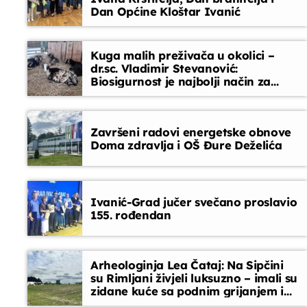
Dan Općine Kloštar Ivanić
Vijesti
08:45 - 09:00
Kuga malih preživača u okolici –
dr.sc. Vladimir Stevanović:
Biosigurnost je najbolji način za
sprječavanje ulaska bolesti
Završeni radovi energetske obnove
Doma zdravlja i OŠ Đure Deželića
Ivanić-Grad jučer svečano proslavio
155. rođendan
Arheologinja Lea Čataj: Na Sipčini
su Rimljani živjeli luksuzno – imali su
zidane kuće sa podnim grijanjem i
oslikanim zidovima