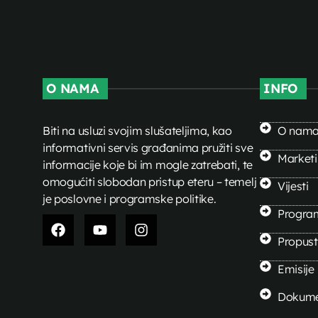
O NAMA
INFO
Biti na usluzi svojim slušateljima, kao
O nam
informativni servis građanima pružiti sve
Market
informacije koje bi im mogle zatrebati, te
omogućiti slobodan pristup eteru – temelj
Vijesti
je poslovne i programske politike.
Progra
Propusti
Emisije
Dokume