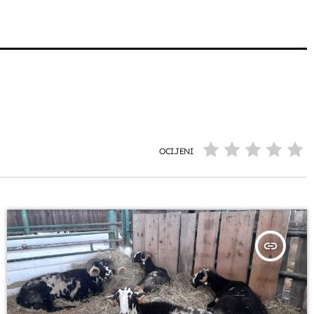
OCIJENI
insert_link