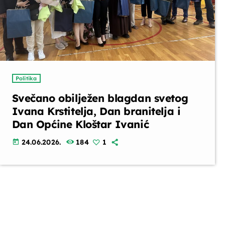
Politika
Svečano obilježen blagdan svetog
Ivana Krstitelja, Dan branitelja i
Dan Općine Kloštar Ivanić
24.06.2026.
184
1
today