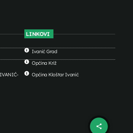
LINKOVI
Ivanić Grad
Općina Križ
0 IVANIĆ-
Općina Kloštar Ivanić
share
email