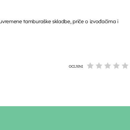
DANAS NA PROGRAMU
i suvremene tamburaške skladbe, priče o izvođačima i
Servisne informacije
07:30 - 08:00
Horoskop
08:00 - 08:10
OCIJENI
Melodija dana
08:10 - 08:15
Glazbeni blok
08:15 - 08:45