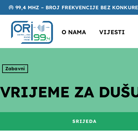
99,4 MHZ – BROJ FREKVENCIJE BEZ KONKUR
wifi_tethering
O NAMA
VIJESTI
Zabavni
VRIJEME ZA DUŠ
SRIJEDA