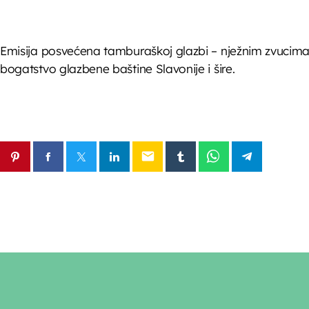
Emisija posvećena tamburaškoj glazbi – nježnim zvucima k
bogatstvo glazbene baštine Slavonije i šire.
email