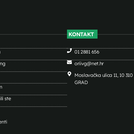
KONTAKT
a
01 2881 656
ing
oriivg@net.hr
Moslavačka ulica 11, 10 31
GRAD
m
li ste
nti