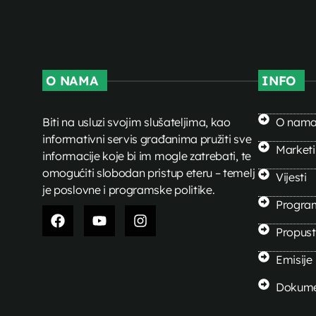
O NAMA
INFO
Biti na usluzi svojim slušateljima, kao
O nam
informativni servis građanima pružiti sve
Market
informacije koje bi im mogle zatrebati, te
omogućiti slobodan pristup eteru – temelj
Vijesti
je poslovne i programske politike.
Progra
Propusti
Emisije
Dokume