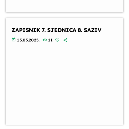
ZAPISNIK 7. SJEDNICA 8. SAZIV
today
13.05.2025.
11