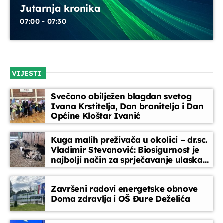
Jutarnja kronika
07:00 - 07:30
VIJESTI
Svečano obilježen blagdan svetog
Ivana Krstitelja, Dan branitelja i Dan
Općine Kloštar Ivanić
Kuga malih preživača u okolici – dr.sc.
Vladimir Stevanović: Biosigurnost je
najbolji način za sprječavanje ulaska
bolesti
Završeni radovi energetske obnove
Doma zdravlja i OŠ Đure Deželića