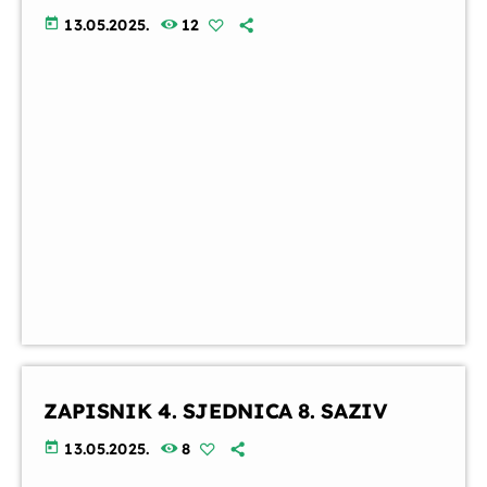
today
13.05.2025.
12
ZAPISNIK 4. SJEDNICA 8. SAZIV
today
13.05.2025.
8