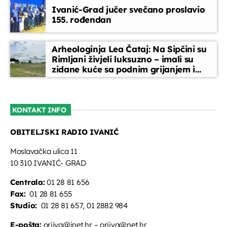
Ivanić-Grad jučer svečano proslavio
155. rođendan
Arheologinja Lea Čataj: Na Sipčini su
Rimljani živjeli luksuzno – imali su
zidane kuće sa podnim grijanjem i
oslikanim zidovima
KONTAKT INFO
OBITELJSKI RADIO IVANIĆ
Moslavačka ulica 11
10 310 IVANIĆ- GRAD
Centrala:
01 28 81 656
Fax:
01 28 81 655
Studio:
01 28 81 657, 01 2882 984
E-pošta:
oriivg@inet.hr – oriivg@net.hr