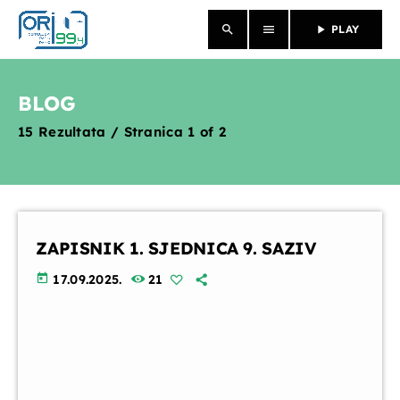
search
menu
play_arrow
PLAY
close
BLOG
NASLOVNICA
15 Rezultata / Stranica 1 of 2
O NAMA
VIJESTI
PROGRAM
ZAPISNIK 1. SJEDNICA 9. SAZIV
today
17.09.2025.
21
PROPUSTILI STE
EMISIJE