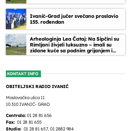
Jeka riječi Božje
Ivanić-Grad jučer svečano proslavio
nedjeljom u 7,45 (15 min)
155. rođendan
07:45 - 08:00
Glazbeni blok
Arheologinja Lea Čataj: Na Sipčini su
08:00 - 08:30
Rimljani živjeli luksuzno – imali su
zidane kuće sa podnim grijanjem i
oslikanim zidovima
Nedjeljna jutarnja kava
08:30 - 09:00
KONTAKT INFO
OBITELJSKI RADIO IVANIĆ
Obavijesti
09:00 - 09:45
Moslavačka ulica 11
10 310 IVANIĆ- GRAD
Centrala:
01 28 81 656
Fax:
01 28 81 655
Studio:
01 28 81 657, 01 2882 984