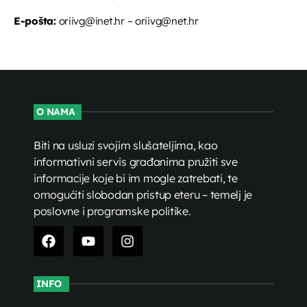
E-pošta:
oriivg@inet.hr – oriivg@net.hr
O NAMA
Biti na usluzi svojim slušateljima, kao
informativni servis građanima pružiti sve
informacije koje bi im mogle zatrebati, te
omogućiti slobodan pristup eteru – temelj je
poslovne i programske politike.
INFO