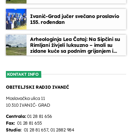
EPP reklame
Ivanić-Grad jučer svečano proslavio
11:45 - 12:00
155. rođendan
Telefonski oglasi
Arheologinja Lea Čataj: Na Sipčini su
12:00 - 12:10
Rimljani živjeli luksuzno – imali su
zidane kuće sa podnim grijanjem i
oslikanim zidovima
Glazbeni blok
12:10 - 12:45
KONTAKT INFO
OBITELJSKI RADIO IVANIĆ
Dnevnik
12:45 - 13:00
Moslavačka ulica 11
10 310 IVANIĆ- GRAD
Centrala:
01 28 81 656
Fax:
01 28 81 655
Studio:
01 28 81 657, 01 2882 984