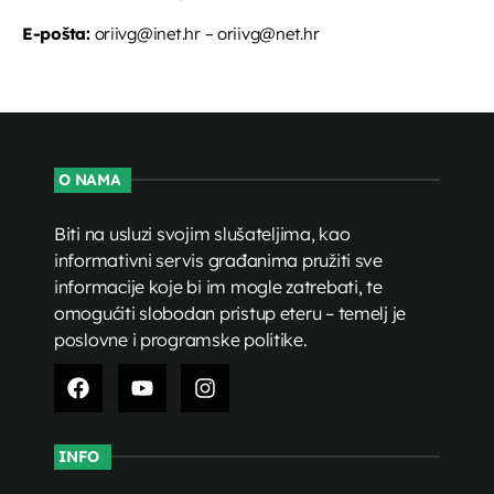
E-pošta:
oriivg@inet.hr – oriivg@net.hr
O NAMA
Biti na usluzi svojim slušateljima, kao
informativni servis građanima pružiti sve
informacije koje bi im mogle zatrebati, te
omogućiti slobodan pristup eteru – temelj je
poslovne i programske politike.
INFO