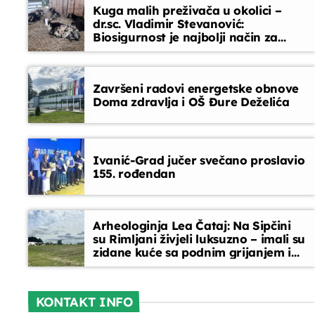
Kuga malih preživača u okolici –
dr.sc. Vladimir Stevanović:
Glazbeni blok
Biosigurnost je najbolji način za
sprječavanje ulaska bolesti
14:00 - 15:00
Završeni radovi energetske obnove
Doma zdravlja i OŠ Đure Deželića
Ivanić-Grad jučer svečano proslavio
155. rođendan
Arheologinja Lea Čataj: Na Sipčini
su Rimljani živjeli luksuzno – imali su
zidane kuće sa podnim grijanjem i
oslikanim zidovima
KONTAKT INFO