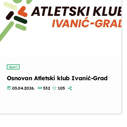
Sport
Osnovan Atletski klub Ivanić-Grad
03.04.2026.
532
105
today