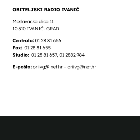
OBITELJSKI RADIO IVANIĆ
Moslavačka ulica 11
10 310 IVANIĆ- GRAD
Centrala:
01 28 81 656
Fax:
01 28 81 655
Studio:
01 28 81 657, 01 2882 984
E-pošta:
oriivg@inet.hr – oriivg@net.hr