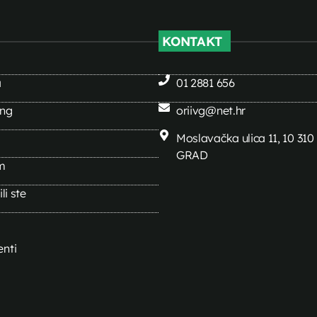
KONTAKT
a
01 2881 656
ing
oriivg@net.hr
Moslavačka ulica 11, 10 31
GRAD
m
li ste
nti