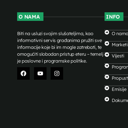
O NAMA
INFO
Biti na usluzi svojim slušateljima, kao
O nam
informativni servis građanima pružiti sve
Market
informacije koje bi im mogle zatrebati, te
omogućiti slobodan pristup eteru – temelj
Vijesti
je poslovne i programske politike.
Progra
Propusti
Emisije
Dokume