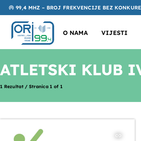
99,4 MHZ – BROJ FREKVENCIJE BEZ KONKUR
wifi_tethering
O NAMA
VIJESTI
ATLETSKI KLUB I
1 Rezultat / Stranica 1 of 1
insert_link