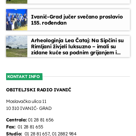
Glazbeni blok
Ivanić-Grad jučer svečano proslavio
07:35 - 08:00
155. rođendan
Melodija dana
Arheologinja Lea Čataj: Na Sipčini su
08:00 - 08:15
Rimljani živjeli luksuzno – imali su
zidane kuće sa podnim grijanjem i
oslikanim zidovima
Glazbeni blok
08:15 - 08:45
KONTAKT INFO
OBITELJSKI RADIO IVANIĆ
Vijesti
08:45 - 09:00
Moslavačka ulica 11
10 310 IVANIĆ- GRAD
Centrala:
01 28 81 656
Fax:
01 28 81 655
Studio:
01 28 81 657, 01 2882 984