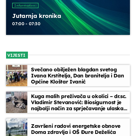
UPRAVO ETERU
Informativni
Jutarnja kronika
07:00 - 07:30
VIJESTI
Informativni
Jutarnja kronika
Svečano obilježen blagdan svetog
Ivana Krstitelja, Dan branitelja i Dan
07:00 - 07:30
Općine Kloštar Ivanić
Kuga malih preživača u okolici – dr.sc.
Vladimir Stevanović: Biosigurnost je
DANAS NA PROGRAMU
najbolji način za sprječavanje ulaska
bolesti
Servisne informacije
Završeni radovi energetske obnove
07:30 - 07:35
Doma zdravlja i OŠ Đure Deželića