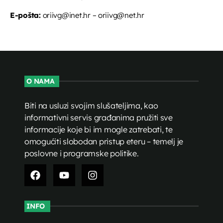
E-pošta:
oriivg@inet.hr – oriivg@net.hr
O NAMA
Biti na usluzi svojim slušateljima, kao
informativni servis građanima pružiti sve
informacije koje bi im mogle zatrebati, te
omogućiti slobodan pristup eteru – temelj je
poslovne i programske politike.
INFO