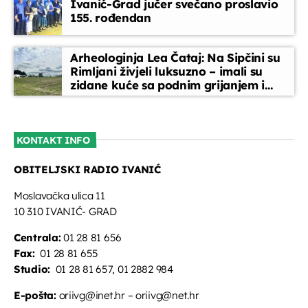
Ivanić-Grad jučer svečano proslavio
155. rođendan
Arheologinja Lea Čataj: Na Sipčini su
Rimljani živjeli luksuzno – imali su
zidane kuće sa podnim grijanjem i
oslikanim zidovima
KONTAKT INFO
OBITELJSKI RADIO IVANIĆ
Moslavačka ulica 11
10 310 IVANIĆ- GRAD
Centrala:
01 28 81 656
Fax:
01 28 81 655
Studio:
01 28 81 657, 01 2882 984
E-pošta:
oriivg@inet.hr – oriivg@net.hr