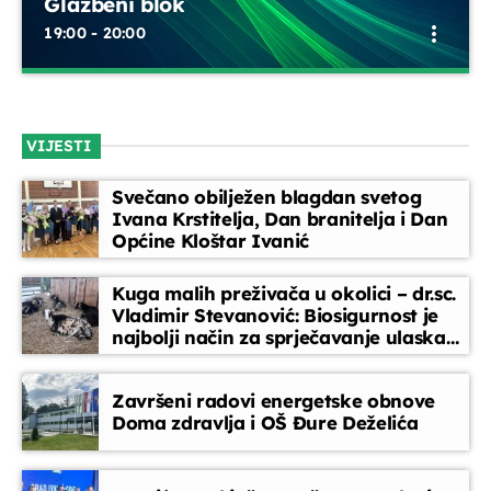
Glazbeni blok
more_vert
19:00 - 20:00
Glazbeni blok
22:00 - 22:45
Glazbeni blok
close
Opustite se uz odabrane glazbene hitove između emisija.
Kronika dana
VIJESTI
Blok dobre glazbe donosi lagane ritmove, domaće i strane
22:45 - 23:00
pjesme koje prate vaše svakodnevne trenutke
Svečano obilježen blagdan svetog
Ivana Krstitelja, Dan branitelja i Dan
Jutarnja kronika
Općine Kloštar Ivanić
07:00 - 07:30
Kuga malih preživača u okolici – dr.sc.
Vladimir Stevanović: Biosigurnost je
Servisne informacije
najbolji način za sprječavanje ulaska
07:30 - 07:45
bolesti
Završeni radovi energetske obnove
Doma zdravlja i OŠ Đure Deželića