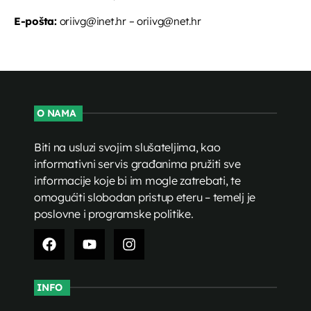
E-pošta:
oriivg@inet.hr – oriivg@net.hr
O NAMA
Biti na usluzi svojim slušateljima, kao
informativni servis građanima pružiti sve
informacije koje bi im mogle zatrebati, te
omogućiti slobodan pristup eteru – temelj je
poslovne i programske politike.
INFO