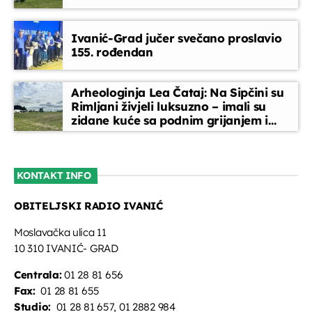
EPP reklame
Ivanić-Grad jučer svečano proslavio
18:30 - 19:00
155. rođendan
Glazbeni blok
Arheologinja Lea Čataj: Na Sipčini su
19:00 - 20:00
Rimljani živjeli luksuzno – imali su
zidane kuće sa podnim grijanjem i
oslikanim zidovima
Dallas Special
20:00 - 22:00
KONTAKT INFO
OBITELJSKI RADIO IVANIĆ
Glazbeni blok
22:00 - 22:45
Moslavačka ulica 11
10 310 IVANIĆ- GRAD
Centrala:
01 28 81 656
Fax:
01 28 81 655
Studio:
01 28 81 657, 01 2882 984