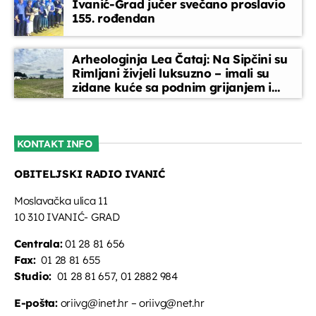
Ivanić-Grad jučer svečano proslavio
155. rođendan
Arheologinja Lea Čataj: Na Sipčini su
Rimljani živjeli luksuzno – imali su
zidane kuće sa podnim grijanjem i
oslikanim zidovima
KONTAKT INFO
OBITELJSKI RADIO IVANIĆ
Moslavačka ulica 11
10 310 IVANIĆ- GRAD
Centrala:
01 28 81 656
Fax:
01 28 81 655
Studio:
01 28 81 657, 01 2882 984
E-pošta:
oriivg@inet.hr – oriivg@net.hr