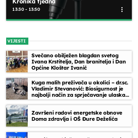
Kronika tjedna
more_vert
13:30 - 13:50
Slušatelji uređuju
14:30 - 15:45
Kronika tjedna
close
Pregled najvažnijih događaja u proteklih sedam dana –
EPP reklame
VIJESTI
'Kronika tjedna' donosi sažetak vijesti, priča i tema koje su
15:45 - 16:00
obilježile tjedan u Ivanić-Gradu i šire. Idealno za one koji
Svečano obilježen blagdan svetog
žele ostati informirani, a nemaju vremena pratiti sve
Ivana Krstitelja, Dan branitelja i Dan
svakodnevno.
Zlatni evergreen
Općine Kloštar Ivanić
16:00 - 17:00
Kuga malih preživača u okolici – dr.sc.
Vladimir Stevanović: Biosigurnost je
Glazbeni blok
najbolji način za sprječavanje ulaska
17:00 - 17:30
bolesti
Završeni radovi energetske obnove
Doma zdravlja i OŠ Đure Deželića