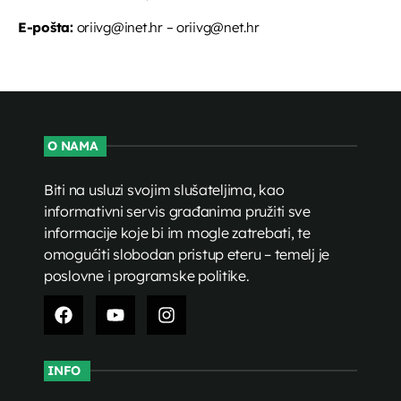
E-pošta:
oriivg@inet.hr – oriivg@net.hr
O NAMA
Biti na usluzi svojim slušateljima, kao
informativni servis građanima pružiti sve
informacije koje bi im mogle zatrebati, te
omogućiti slobodan pristup eteru – temelj je
poslovne i programske politike.
INFO