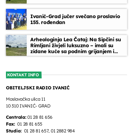
Glazbeni blok
Ivanić-Grad jučer svečano proslavio
14:00 - 15:00
155. rođendan
Vijesti
Arheologinja Lea Čataj: Na Sipčini su
15:00 - 15:30
Rimljani živjeli luksuzno – imali su
zidane kuće sa podnim grijanjem i
oslikanim zidovima
Melodija dana
15:30 - 15:35
KONTAKT INFO
OBITELJSKI RADIO IVANIĆ
Servisne informacije
15:35 - 15:40
Moslavačka ulica 11
10 310 IVANIĆ- GRAD
Centrala:
01 28 81 656
Fax:
01 28 81 655
Studio:
01 28 81 657, 01 2882 984