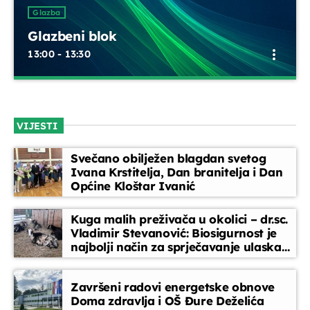
UPRAVO ETERU
Glazba
Glazbeni blok
more_vert
13:00 - 13:30
Glazbeni blok
close
Opustite se uz odabrane glazbene hitove između emisija.
VIJESTI
Blok dobre glazbe donosi lagane ritmove, domaće i strane
Glazba
pjesme koje prate vaše svakodnevne trenutke
Glazbeni blok
Svečano obilježen blagdan svetog
more_vert
Ivana Krstitelja, Dan branitelja i Dan
13:00 - 13:30
Općine Kloštar Ivanić
Glazbeni blok
close
Kuga malih preživača u okolici – dr.sc.
Opustite se uz odabrane glazbene hitove između
Vladimir Stevanović: Biosigurnost je
DANAS NA PROGRAMU
najbolji način za sprječavanje ulaska
emisija. Blok dobre glazbe donosi lagane ritmove,
bolesti
domaće i strane pjesme koje prate vaše svakodnevne
trenutke
Ljudi i događaji
Završeni radovi energetske obnove
13:30 - 14:00
Doma zdravlja i OŠ Đure Deželića