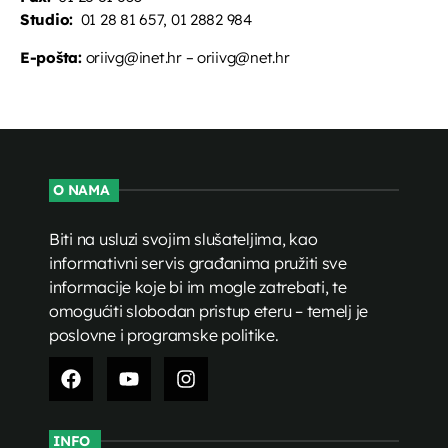
Studio:
01 28 81 657, 01 2882 984
E-pošta:
oriivg@inet.hr – oriivg@net.hr
O NAMA
Biti na usluzi svojim slušateljima, kao
informativni servis građanima pružiti sve
informacije koje bi im mogle zatrebati, te
omogućiti slobodan pristup eteru – temelj je
poslovne i programske politike.
INFO