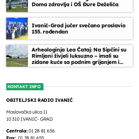
Doma zdravlja i OŠ Đure Deželića
EPP reklame
15:45 - 16:00
Ivanić-Grad jučer svečano proslavio
155. rođendan
Zlatni evergreen
16:00 - 17:00
Arheologinja Lea Čataj: Na Sipčini su
Rimljani živjeli luksuzno – imali su
zidane kuće sa podnim grijanjem i
Glazbeni blok
oslikanim zidovima
17:00 - 17:30
KONTAKT INFO
CMC nacionalna top-lista
OBITELJSKI RADIO IVANIĆ
17:30 - 18:15
Moslavačka ulica 11
10 310 IVANIĆ- GRAD
Centrala:
01 28 81 656
Fax:
01 28 81 655