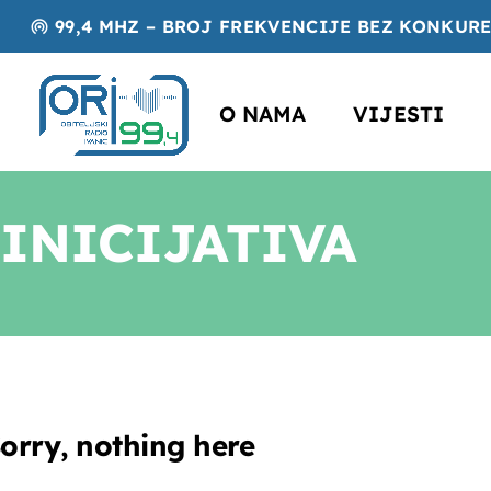
99,4 MHZ – BROJ FREKVENCIJE BEZ KONKUR
wifi_tethering
O NAMA
VIJESTI
INICIJATIVA
orry, nothing here