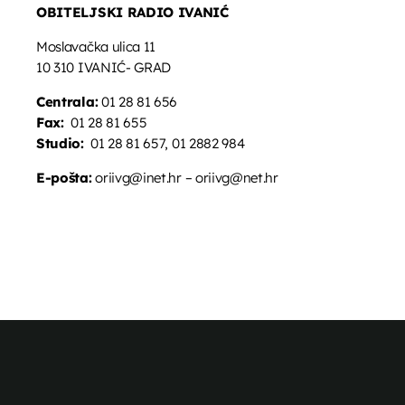
OBITELJSKI RADIO IVANIĆ
Moslavačka ulica 11
10 310 IVANIĆ- GRAD
Centrala:
01 28 81 656
Fax:
01 28 81 655
Studio:
01 28 81 657, 01 2882 984
E-pošta:
oriivg@inet.hr – oriivg@net.hr