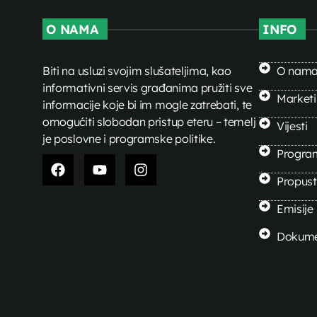
O NAMA
INFO
Biti na usluzi svojim slušateljima, kao
O nam
informativni servis građanima pružiti sve
Market
informacije koje bi im mogle zatrebati, te
omogućiti slobodan pristup eteru – temelj
Vijesti
je poslovne i programske politike.
Progra
Propusti
Emisije
Dokume