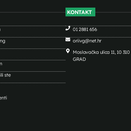
KONTAKT
a
01 2881 656
ing
oriivg@net.hr
Moslavačka ulica 11, 10 31
GRAD
m
li ste
nti