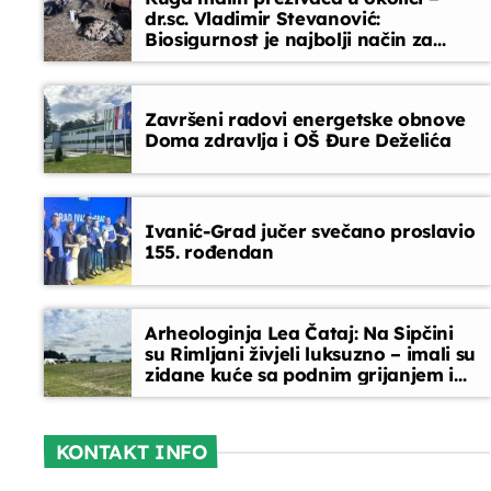
dr.sc. Vladimir Stevanović:
Biosigurnost je najbolji način za
Glazbeni blok
sprječavanje ulaska bolesti
12:30 - 13:30
Završeni radovi energetske obnove
Doma zdravlja i OŠ Đure Deželića
Ivanić-Grad jučer svečano proslavio
155. rođendan
Arheologinja Lea Čataj: Na Sipčini
su Rimljani živjeli luksuzno – imali su
zidane kuće sa podnim grijanjem i
oslikanim zidovima
KONTAKT INFO