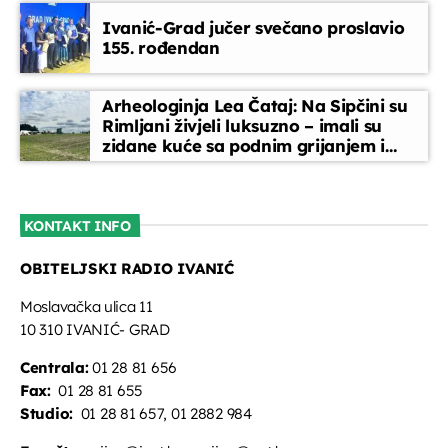
Ivanić-Grad jučer svečano proslavio
155. rođendan
Arheologinja Lea Čataj: Na Sipčini su
Rimljani živjeli luksuzno – imali su
zidane kuće sa podnim grijanjem i
oslikanim zidovima
KONTAKT INFO
OBITELJSKI RADIO IVANIĆ
Moslavačka ulica 11
10 310 IVANIĆ- GRAD
Centrala:
01 28 81 656
Fax:
01 28 81 655
Studio:
01 28 81 657, 01 2882 984