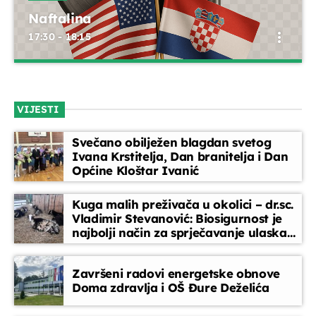
Naftalina
EPP reklame
more_vert
17:30 - 18:15
18:30 - 19:00
Naftalina
close
Glazbeni blok
Emisija koja čuva miris prošlih vremena. 'Naftalina' donosi
19:00 - 20:00
VIJESTI
strane evergreene u originalnim verzijama i domaćim
prepjevima – glazbeni vremeplov za prave ljubitelje klasike.
Svečano obilježen blagdan svetog
Dallas Special
Ivana Krstitelja, Dan branitelja i Dan
20:00 - 22:00
Općine Kloštar Ivanić
Kuga malih preživača u okolici – dr.sc.
Glazbeni blok
Vladimir Stevanović: Biosigurnost je
22:00 - 22:45
najbolji način za sprječavanje ulaska
bolesti
Završeni radovi energetske obnove
Doma zdravlja i OŠ Đure Deželića