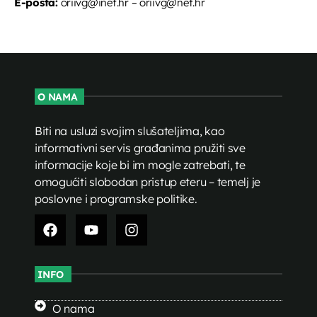
E-pošta:
oriivg@inet.hr – oriivg@net.hr
O NAMA
Biti na usluzi svojim slušateljima, kao
informativni servis građanima pružiti sve
informacije koje bi im mogle zatrebati, te
omogućiti slobodan pristup eteru – temelj je
poslovne i programske politike.
INFO
O nama