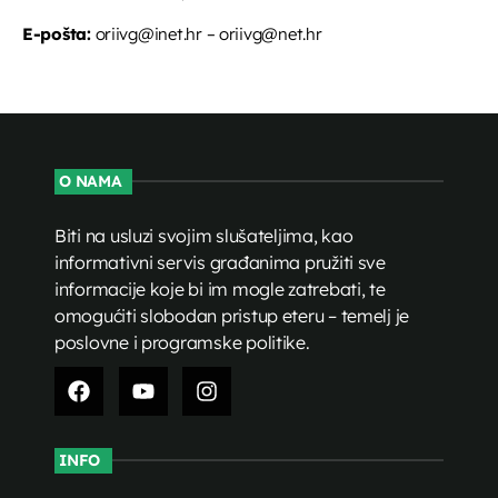
E-pošta:
oriivg@inet.hr – oriivg@net.hr
O NAMA
Biti na usluzi svojim slušateljima, kao
informativni servis građanima pružiti sve
informacije koje bi im mogle zatrebati, te
omogućiti slobodan pristup eteru – temelj je
poslovne i programske politike.
INFO