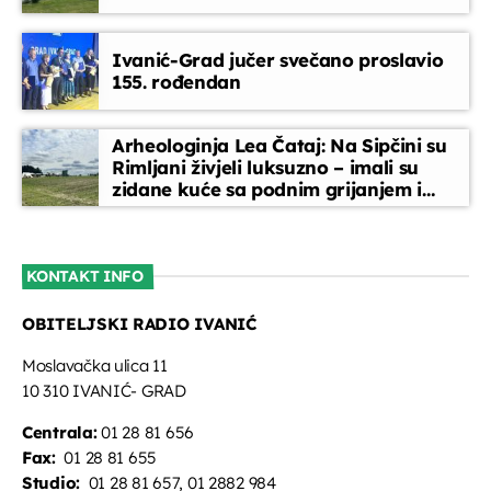
CMC nacionalna top-lista
Ivanić-Grad jučer svečano proslavio
17:30 - 18:15
155. rođendan
Djeca i mladi na radiju
Arheologinja Lea Čataj: Na Sipčini su
18:15 - 19:00
Rimljani živjeli luksuzno – imali su
zidane kuće sa podnim grijanjem i
oslikanim zidovima
Glazbeni blok
19:00 - 21:00
KONTAKT INFO
OBITELJSKI RADIO IVANIĆ
Tko, što, zašto?
21:00 - 22:00
Moslavačka ulica 11
10 310 IVANIĆ- GRAD
Centrala:
01 28 81 656
Fax:
01 28 81 655
Studio:
01 28 81 657, 01 2882 984