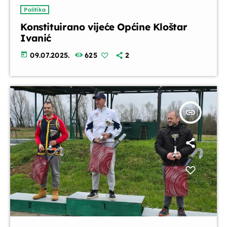
Politika
Konstituirano vijeće Općine Kloštar
Ivanić
today
09.07.2025.
625
2
insert_link