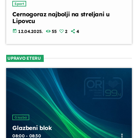
Sport
Cernogoraz najbolji na streljani u
Lipovcu
today
12.04.2025.
55
2
4
UPRAVO ETERU
Glazba
Glazbeni blok
more_vert
08:00 - 08:30