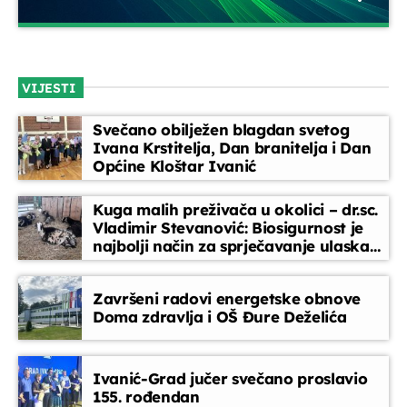
Glazbeni blok
close
Opustite se uz odabrane glazbene hitove između emisija.
VIJESTI
Blok dobre glazbe donosi lagane ritmove, domaće i strane
pjesme koje prate vaše svakodnevne trenutke
Svečano obilježen blagdan svetog
Ivana Krstitelja, Dan branitelja i Dan
Općine Kloštar Ivanić
Kuga malih preživača u okolici – dr.sc.
Vladimir Stevanović: Biosigurnost je
najbolji način za sprječavanje ulaska
bolesti
Završeni radovi energetske obnove
Doma zdravlja i OŠ Đure Deželića
Ivanić-Grad jučer svečano proslavio
155. rođendan