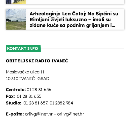
Arheologinja Lea Čataj: Na Sipčini su
Rimljani živjeli luksuzno – imali su
zidane kuće sa podnim grijanjem i
oslikanim zidovima
KONTAKT INFO
OBITELJSKI RADIO IVANIĆ
Moslavačka ulica 11
10 310 IVANIĆ- GRAD
Centrala:
01 28 81 656
Fax:
01 28 81 655
Studio:
01 28 81 657, 01 2882 984
E-pošta:
oriivg@inet.hr – oriivg@net.hr