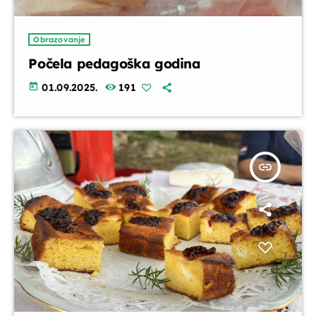
Obrazovanje
Počela pedagoška godina
today
01.09.2025.
191
insert_link