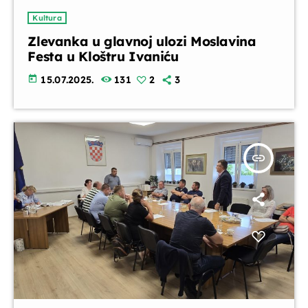
Kultura
Zlevanka u glavnoj ulozi Moslavina
Festa u Kloštru Ivaniću
today
15.07.2025.
131
2
3
insert_link