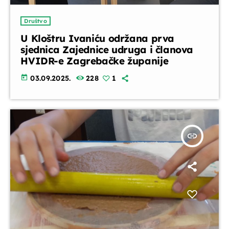
Obavijesti
Društvo
09:00 - 09:45
U Kloštru Ivaniću održana prva
sjednica Zajednice udruga i članova
HVIDR-e Zagrebačke županije
EPP reklame
09:45 - 10:00
today
03.09.2025.
228
1
Glazbeni blok
10:00 - 10:15
insert_link
Djeca i mladi na radiju
10:15 - 11:00