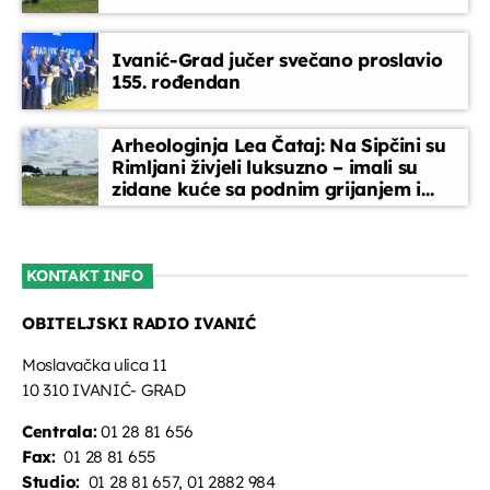
Glazbeni blok
Ivanić-Grad jučer svečano proslavio
22:00 - 22:45
155. rođendan
Kronika dana
Arheologinja Lea Čataj: Na Sipčini su
22:45 - 23:00
Rimljani živjeli luksuzno – imali su
zidane kuće sa podnim grijanjem i
oslikanim zidovima
Jutarnja kronika
07:00 - 07:30
KONTAKT INFO
OBITELJSKI RADIO IVANIĆ
Servisne informacije
07:30 - 07:45
Moslavačka ulica 11
10 310 IVANIĆ- GRAD
Centrala:
01 28 81 656
Fax:
01 28 81 655
Studio:
01 28 81 657, 01 2882 984