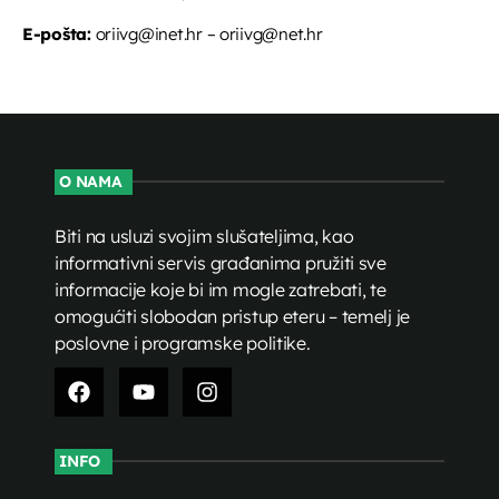
E-pošta:
oriivg@inet.hr – oriivg@net.hr
O NAMA
Biti na usluzi svojim slušateljima, kao
informativni servis građanima pružiti sve
informacije koje bi im mogle zatrebati, te
omogućiti slobodan pristup eteru – temelj je
poslovne i programske politike.
INFO