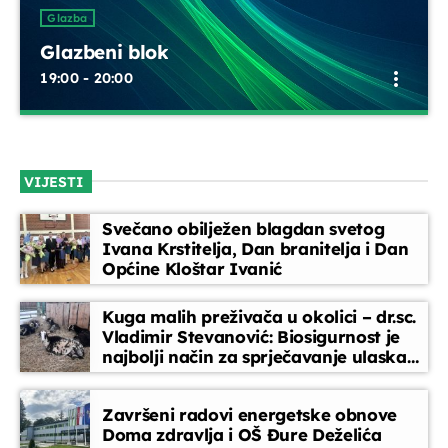
UPRAVO ETERU
Glazba
Glazbeni blok
more_vert
19:00 - 20:00
Glazbeni blok
close
Opustite se uz odabrane glazbene hitove između emisija.
VIJESTI
Blok dobre glazbe donosi lagane ritmove, domaće i strane
Glazba
pjesme koje prate vaše svakodnevne trenutke
Glazbeni blok
Svečano obilježen blagdan svetog
more_vert
Ivana Krstitelja, Dan branitelja i Dan
19:00 - 20:00
Općine Kloštar Ivanić
Glazbeni blok
close
Kuga malih preživača u okolici – dr.sc.
Opustite se uz odabrane glazbene hitove između
Vladimir Stevanović: Biosigurnost je
DANAS NA PROGRAMU
najbolji način za sprječavanje ulaska
emisija. Blok dobre glazbe donosi lagane ritmove,
bolesti
domaće i strane pjesme koje prate vaše svakodnevne
trenutke
Dallas Special
Završeni radovi energetske obnove
20:00 - 22:00
Doma zdravlja i OŠ Đure Deželića