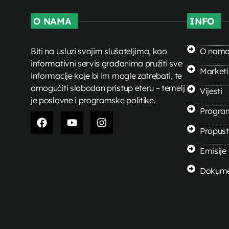
O NAMA
INFO
Biti na usluzi svojim slušateljima, kao
O nam
informativni servis građanima pružiti sve
Market
informacije koje bi im mogle zatrebati, te
omogućiti slobodan pristup eteru – temelj
Vijesti
je poslovne i programske politike.
Progra
Propusti
Emisije
Dokume