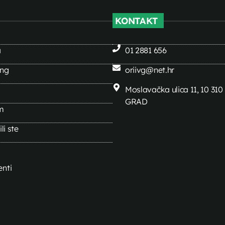
KONTAKT
a
01 2881 656
ing
oriivg@net.hr
Moslavačka ulica 11, 10 31
GRAD
m
li ste
nti