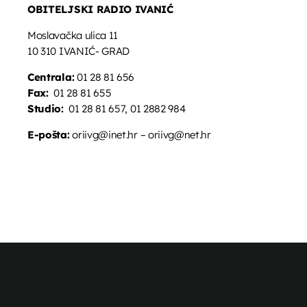
OBITELJSKI RADIO IVANIĆ
Moslavačka ulica 11
10 310 IVANIĆ- GRAD
Centrala:
01 28 81 656
Fax:
01 28 81 655
Studio:
01 28 81 657, 01 2882 984
E-pošta:
oriivg@inet.hr – oriivg@net.hr