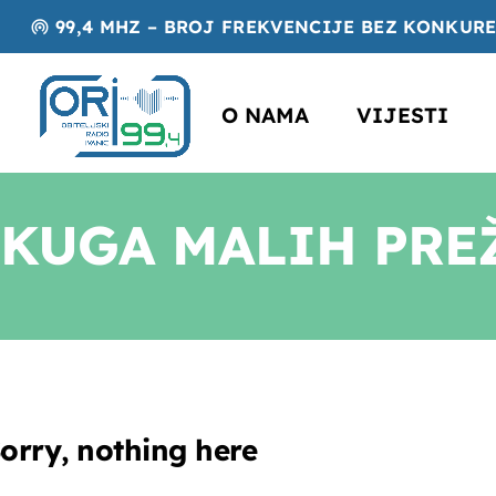
99,4 MHZ – BROJ FREKVENCIJE BEZ KONKUR
wifi_tethering
O NAMA
VIJESTI
KUGA MALIH PRE
orry, nothing here