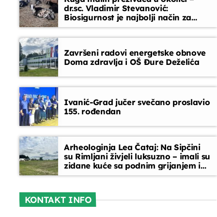
dr.sc. Vladimir Stevanović:
Biosigurnost je najbolji način za
Glazbeni blok
sprječavanje ulaska bolesti
08:15 - 08:45
Završeni radovi energetske obnove
Doma zdravlja i OŠ Đure Deželića
Ivanić-Grad jučer svečano proslavio
155. rođendan
Arheologinja Lea Čataj: Na Sipčini
su Rimljani živjeli luksuzno – imali su
zidane kuće sa podnim grijanjem i
oslikanim zidovima
KONTAKT INFO