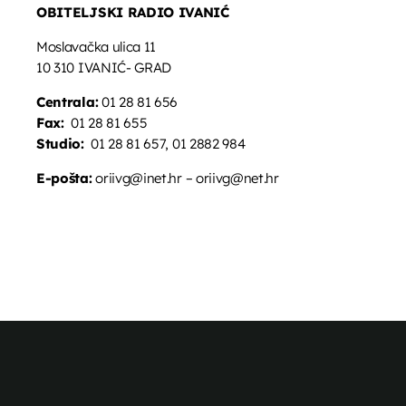
OBITELJSKI RADIO IVANIĆ
Moslavačka ulica 11
10 310 IVANIĆ- GRAD
Centrala:
01 28 81 656
Fax:
01 28 81 655
Studio:
01 28 81 657, 01 2882 984
E-pošta:
oriivg@inet.hr – oriivg@net.hr