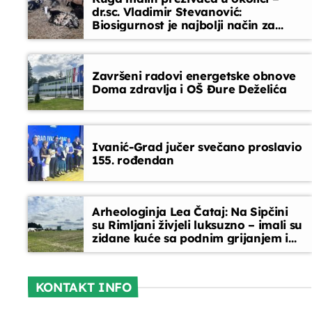
dr.sc. Vladimir Stevanović:
Biosigurnost je najbolji način za
Telefonski oglasi
sprječavanje ulaska bolesti
10:00 - 10:15
Završeni radovi energetske obnove
Doma zdravlja i OŠ Đure Deželića
Ivanić-Grad jučer svečano proslavio
155. rođendan
Arheologinja Lea Čataj: Na Sipčini
su Rimljani živjeli luksuzno – imali su
zidane kuće sa podnim grijanjem i
oslikanim zidovima
KONTAKT INFO