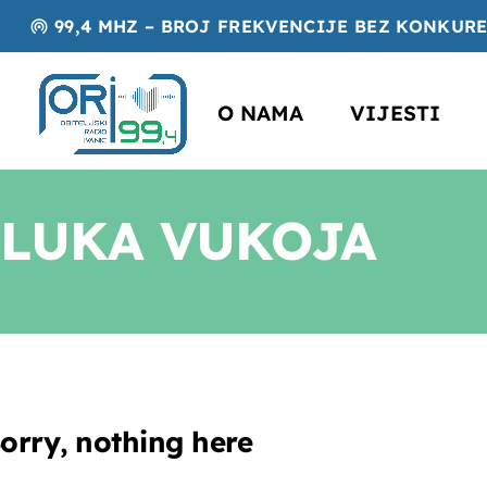
99,4 MHZ – BROJ FREKVENCIJE BEZ KONKUR
wifi_tethering
O NAMA
VIJESTI
LUKA VUKOJA
orry, nothing here