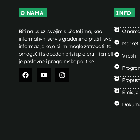
O NAMA
INFO
Biti na usluzi svojim slušateljima, kao
O nam
informativni servis građanima pružiti sve
Market
informacije koje bi im mogle zatrebati, te
omogućiti slobodan pristup eteru – temelj
Vijesti
je poslovne i programske politike.
Progra
Propusti
Emisije
Dokume