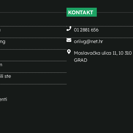
KONTAKT
a
01 2881 656
ing
oriivg@net.hr
Moslavačka ulica 11, 10 31
GRAD
m
li ste
nti