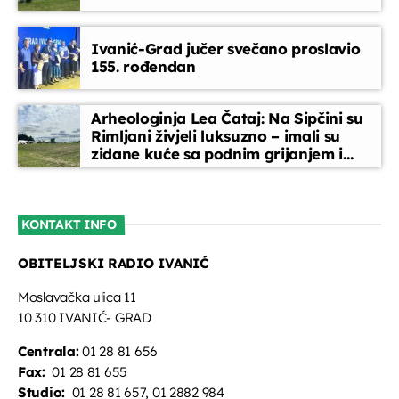
Horoskop
Ivanić-Grad jučer svečano proslavio
08:00 - 08:10
155. rođendan
Melodija dana
Arheologinja Lea Čataj: Na Sipčini su
08:10 - 08:15
Rimljani živjeli luksuzno – imali su
zidane kuće sa podnim grijanjem i
oslikanim zidovima
Glazbeni blok
08:15 - 08:45
KONTAKT INFO
OBITELJSKI RADIO IVANIĆ
Vijesti
08:45 - 09:00
Moslavačka ulica 11
10 310 IVANIĆ- GRAD
Centrala:
01 28 81 656
Fax:
01 28 81 655
Studio:
01 28 81 657, 01 2882 984