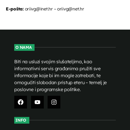
E-pošta:
oriivg@inet.hr – oriivg@net.hr
O NAMA
Biti na usluzi svojim slušateljima, kao
informativni servis građanima pružiti sve
informacije koje bi im mogle zatrebati, te
omogućiti slobodan pristup eteru – temelj je
poslovne i programske politike.
INFO