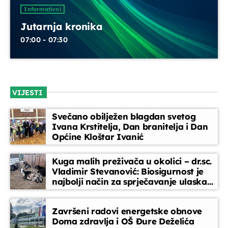
UPRAVO ETERU
Informativni
Jutarnja kronika
07:00 - 07:30
VIJESTI
Informativni
Jutarnja kronika
Svečano obilježen blagdan svetog
Ivana Krstitelja, Dan branitelja i Dan
07:00 - 07:30
Općine Kloštar Ivanić
Kuga malih preživača u okolici – dr.sc.
Vladimir Stevanović: Biosigurnost je
DANAS NA PROGRAMU
najbolji način za sprječavanje ulaska
bolesti
Servisne informacije
Završeni radovi energetske obnove
07:30 - 08:00
Doma zdravlja i OŠ Đure Deželića