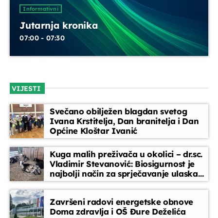
UPRAVO ETERU
Informativni
Jutarnja kronika
07:00 - 07:30
VIJESTI
Informativni
Jutarnja kronika
Svečano obilježen blagdan svetog
Ivana Krstitelja, Dan branitelja i Dan
07:00 - 07:30
Općine Kloštar Ivanić
Kuga malih preživača u okolici – dr.sc.
Vladimir Stevanović: Biosigurnost je
DANAS NA PROGRAMU
najbolji način za sprječavanje ulaska
bolesti
Servisne informacije
Završeni radovi energetske obnove
07:30 - 07:35
Doma zdravlja i OŠ Đure Deželića