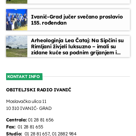
Glazbeni blok
Ivanić-Grad jučer svečano proslavio
07:35 - 08:00
155. rođendan
Melodija dana
Arheologinja Lea Čataj: Na Sipčini su
08:00 - 08:15
Rimljani živjeli luksuzno – imali su
zidane kuće sa podnim grijanjem i
oslikanim zidovima
Glazbeni blok
08:15 - 08:45
KONTAKT INFO
OBITELJSKI RADIO IVANIĆ
Vijesti
08:45 - 09:00
Moslavačka ulica 11
10 310 IVANIĆ- GRAD
Centrala:
01 28 81 656
Fax:
01 28 81 655
Studio:
01 28 81 657, 01 2882 984