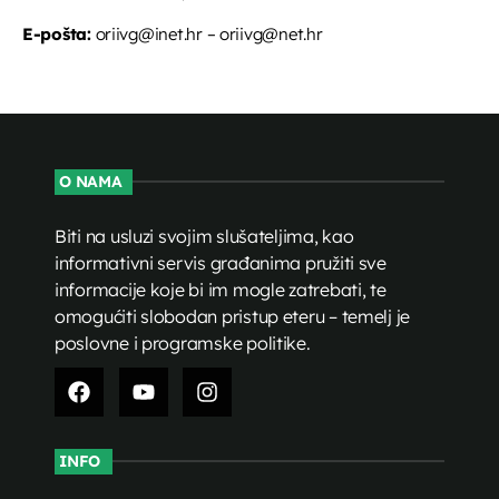
E-pošta:
oriivg@inet.hr – oriivg@net.hr
O NAMA
Biti na usluzi svojim slušateljima, kao
informativni servis građanima pružiti sve
informacije koje bi im mogle zatrebati, te
omogućiti slobodan pristup eteru – temelj je
poslovne i programske politike.
INFO