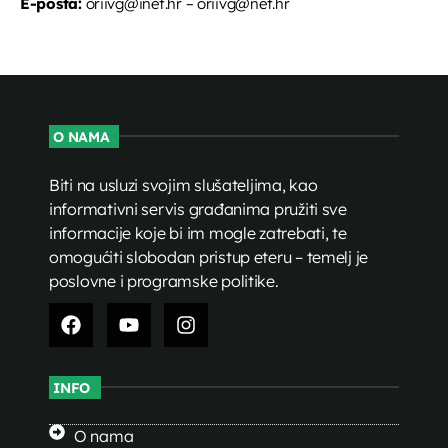
E-pošta:
oriivg@inet.hr – oriivg@net.hr
O NAMA
Biti na usluzi svojim slušateljima, kao
informativni servis građanima pružiti sve
informacije koje bi im mogle zatrebati, te
omogućiti slobodan pristup eteru – temelj je
poslovne i programske politike.
INFO
O nama