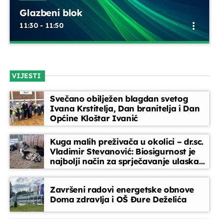
Glazbeni blok
Telefonski oglasi
more_vert
11:30 - 11:50
12:00 - 12:05
Glazbeni blok
close
Glazbeni blok
Opustite se uz odabrane glazbene hitove između emisija.
12:05 - 12:45
VIJESTI
Blok dobre glazbe donosi lagane ritmove, domaće i strane
pjesme koje prate vaše svakodnevne trenutke
Svečano obilježen blagdan svetog
Dnevnik
Ivana Krstitelja, Dan branitelja i Dan
12:45 - 13:00
Općine Kloštar Ivanić
Kuga malih preživača u okolici – dr.sc.
Glazbeni blok
Vladimir Stevanović: Biosigurnost je
13:00 - 13:30
najbolji način za sprječavanje ulaska
bolesti
Završeni radovi energetske obnove
Doma zdravlja i OŠ Đure Deželića