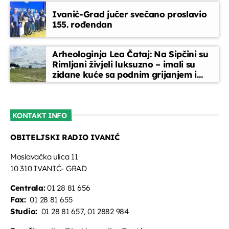
Ivanić-Grad jučer svečano proslavio
155. rođendan
Arheologinja Lea Čataj: Na Sipčini su
Rimljani živjeli luksuzno – imali su
zidane kuće sa podnim grijanjem i
oslikanim zidovima
KONTAKT INFO
OBITELJSKI RADIO IVANIĆ
Moslavačka ulica 11
10 310 IVANIĆ- GRAD
Centrala:
01 28 81 656
Fax:
01 28 81 655
Studio:
01 28 81 657, 01 2882 984