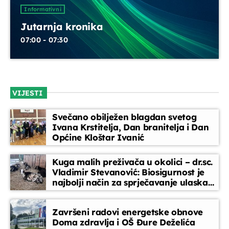
UPRAVO ETERU
Informativni
Jutarnja kronika
07:00 - 07:30
VIJESTI
Informativni
Jutarnja kronika
Svečano obilježen blagdan svetog
Ivana Krstitelja, Dan branitelja i Dan
07:00 - 07:30
Općine Kloštar Ivanić
Kuga malih preživača u okolici – dr.sc.
Vladimir Stevanović: Biosigurnost je
DANAS NA PROGRAMU
najbolji način za sprječavanje ulaska
bolesti
Servisne informacije
Završeni radovi energetske obnove
07:30 - 07:35
Doma zdravlja i OŠ Đure Deželića