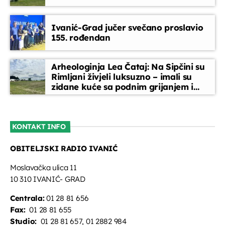
Glazbeni blok
Ivanić-Grad jučer svečano proslavio
07:35 - 08:00
155. rođendan
Melodija dana
Arheologinja Lea Čataj: Na Sipčini su
08:00 - 08:15
Rimljani živjeli luksuzno – imali su
zidane kuće sa podnim grijanjem i
oslikanim zidovima
Glazbeni blok
08:15 - 08:45
KONTAKT INFO
OBITELJSKI RADIO IVANIĆ
Vijesti
08:45 - 09:00
Moslavačka ulica 11
10 310 IVANIĆ- GRAD
Centrala:
01 28 81 656
Fax:
01 28 81 655
Studio:
01 28 81 657, 01 2882 984