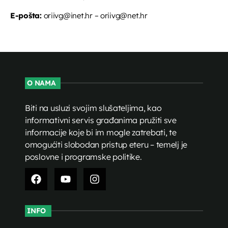
E-pošta:
oriivg@inet.hr – oriivg@net.hr
O NAMA
Biti na usluzi svojim slušateljima, kao
informativni servis građanima pružiti sve
informacije koje bi im mogle zatrebati, te
omogućiti slobodan pristup eteru – temelj je
poslovne i programske politike.
INFO