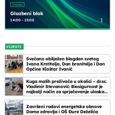
UPRAVO ETERU
Glazba
Glazbeni blok
more_vert
14:00 - 15:00
Glazbeni blok
close
Opustite se uz odabrane glazbene hitove između emisija.
VIJESTI
Blok dobre glazbe donosi lagane ritmove, domaće i strane
Glazba
pjesme koje prate vaše svakodnevne trenutke
Glazbeni blok
Svečano obilježen blagdan svetog
more_vert
Ivana Krstitelja, Dan branitelja i Dan
14:00 - 15:00
Općine Kloštar Ivanić
Glazbeni blok
close
Kuga malih preživača u okolici – dr.sc.
Opustite se uz odabrane glazbene hitove između
Vladimir Stevanović: Biosigurnost je
DANAS NA PROGRAMU
najbolji način za sprječavanje ulaska
emisija. Blok dobre glazbe donosi lagane ritmove,
bolesti
domaće i strane pjesme koje prate vaše svakodnevne
trenutke
Vijesti
Završeni radovi energetske obnove
15:00 - 15:30
Doma zdravlja i OŠ Đure Deželića