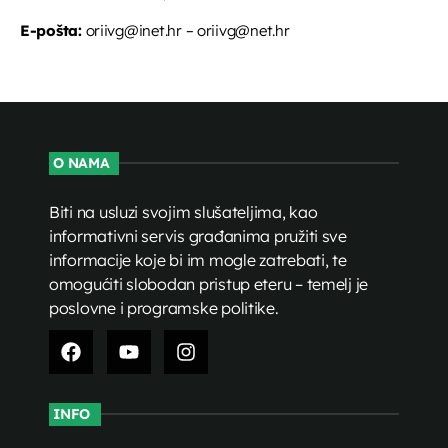
E-pošta:
oriivg@inet.hr – oriivg@net.hr
O NAMA
Biti na usluzi svojim slušateljima, kao
informativni servis građanima pružiti sve
informacije koje bi im mogle zatrebati, te
omogućiti slobodan pristup eteru – temelj je
poslovne i programske politike.
INFO