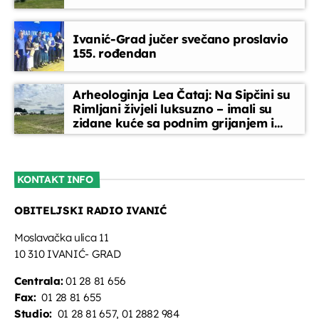
Melodija dana
Ivanić-Grad jučer svečano proslavio
15:30 - 15:35
155. rođendan
Servisne informacije
Arheologinja Lea Čataj: Na Sipčini su
15:35 - 15:40
Rimljani živjeli luksuzno – imali su
zidane kuće sa podnim grijanjem i
oslikanim zidovima
Obavijesti
15:40 - 15:45
KONTAKT INFO
OBITELJSKI RADIO IVANIĆ
EPP reklame
15:45 - 16:00
Moslavačka ulica 11
10 310 IVANIĆ- GRAD
Centrala:
01 28 81 656
Fax:
01 28 81 655
Studio:
01 28 81 657, 01 2882 984