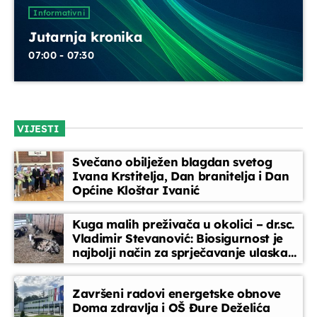
UPRAVO ETERU
Informativni
Jutarnja kronika
07:00 - 07:30
VIJESTI
Informativni
Jutarnja kronika
Svečano obilježen blagdan svetog
Ivana Krstitelja, Dan branitelja i Dan
07:00 - 07:30
Općine Kloštar Ivanić
Kuga malih preživača u okolici – dr.sc.
Vladimir Stevanović: Biosigurnost je
DANAS NA PROGRAMU
najbolji način za sprječavanje ulaska
bolesti
Servisne informacije
Završeni radovi energetske obnove
07:30 - 07:35
Doma zdravlja i OŠ Đure Deželića