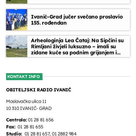
Glazbeni blok
Ivanić-Grad jučer svečano proslavio
07:35 - 08:00
155. rođendan
Melodija dana
Arheologinja Lea Čataj: Na Sipčini su
08:00 - 08:15
Rimljani živjeli luksuzno – imali su
zidane kuće sa podnim grijanjem i
oslikanim zidovima
Glazbeni blok
08:15 - 08:45
KONTAKT INFO
OBITELJSKI RADIO IVANIĆ
Vijesti
08:45 - 09:00
Moslavačka ulica 11
10 310 IVANIĆ- GRAD
Centrala:
01 28 81 656
Fax:
01 28 81 655
Studio:
01 28 81 657, 01 2882 984