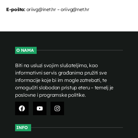
E-pošta:
oriivg@inet.hr – oriivg@net.hr
O NAMA
Biti na usluzi svojim slušateljima, kao
informativni servis građanima pružiti sve
informacije koje bi im mogle zatrebati, te
omogućiti slobodan pristup eteru – temelj je
poslovne i programske politike.
INFO