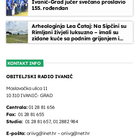
Ivanić-Grad jučer svečano proslavio
155. rođendan
Arheologinja Lea Čataj: Na Sipčini su
Rimljani živjeli luksuzno – imali su
zidane kuće sa podnim grijanjem i
oslikanim zidovima
KONTAKT INFO
OBITELJSKI RADIO IVANIĆ
Moslavačka ulica 11
10 310 IVANIĆ- GRAD
Centrala:
01 28 81 656
Fax:
01 28 81 655
Studio:
01 28 81 657, 01 2882 984
E-pošta:
oriivg@inet.hr – oriivg@net.hr