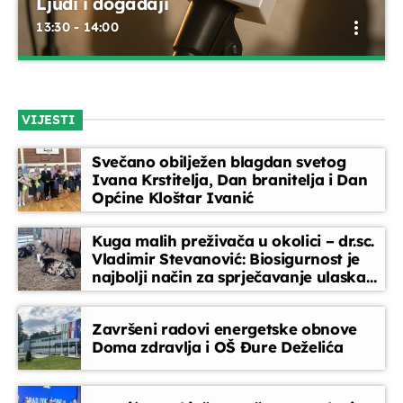
Ljudi i događaji
more_vert
13:30 - 14:00
Vijesti
15:00 - 15:30
Ljudi i događaji
close
Emisija koja donosi priče iz života – o zanimljivim ljudima i
Melodija dana
VIJESTI
značajnim događajima iz Ivanić-Grada i okolice. Kroz
15:30 - 15:35
razgovore, reportaže i prisjećanja bilježimo trenutke koji
Svečano obilježen blagdan svetog
ostavljaju trag u zajednici.
Ivana Krstitelja, Dan branitelja i Dan
Servisne informacije
Općine Kloštar Ivanić
15:35 - 15:40
Kuga malih preživača u okolici – dr.sc.
Vladimir Stevanović: Biosigurnost je
Obavijesti
najbolji način za sprječavanje ulaska
15:40 - 15:45
bolesti
Završeni radovi energetske obnove
Doma zdravlja i OŠ Đure Deželića