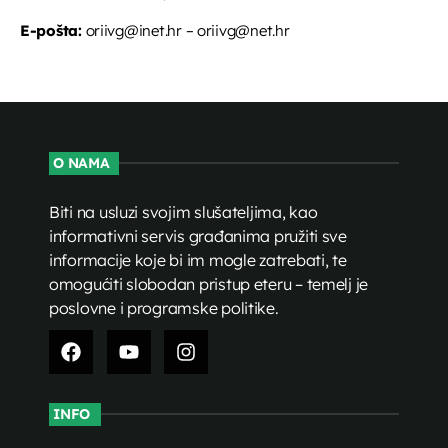
E-pošta:
oriivg@inet.hr – oriivg@net.hr
O NAMA
Biti na usluzi svojim slušateljima, kao
informativni servis građanima pružiti sve
informacije koje bi im mogle zatrebati, te
omogućiti slobodan pristup eteru – temelj je
poslovne i programske politike.
INFO