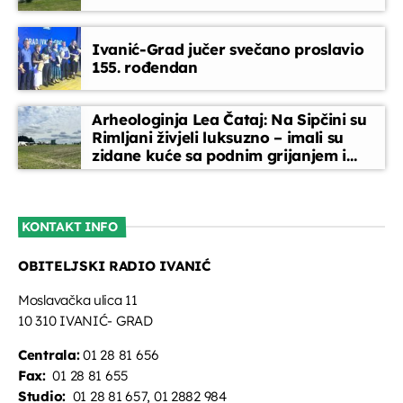
CMC nacionalna top-lista
Ivanić-Grad jučer svečano proslavio
17:30 - 18:15
155. rođendan
Djeca i mladi na radiju
Arheologinja Lea Čataj: Na Sipčini su
18:15 - 19:00
Rimljani živjeli luksuzno – imali su
zidane kuće sa podnim grijanjem i
oslikanim zidovima
Glazbeni blok
19:00 - 21:00
KONTAKT INFO
OBITELJSKI RADIO IVANIĆ
Tko, što, zašto?
21:00 - 22:00
Moslavačka ulica 11
10 310 IVANIĆ- GRAD
Centrala:
01 28 81 656
Fax:
01 28 81 655
Studio:
01 28 81 657, 01 2882 984