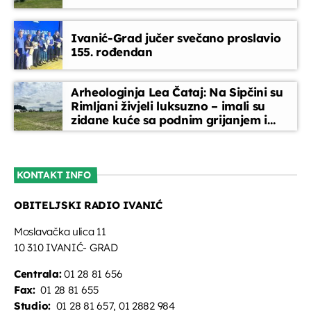
Glazbeni blok
Ivanić-Grad jučer svečano proslavio
10:00 - 10:15
155. rođendan
Djeca i mladi na radiju
Arheologinja Lea Čataj: Na Sipčini su
10:15 - 11:00
Rimljani živjeli luksuzno – imali su
zidane kuće sa podnim grijanjem i
oslikanim zidovima
Tko, što, zašto?
11:00 - 12:30
KONTAKT INFO
OBITELJSKI RADIO IVANIĆ
Glazbeni blok
12:30 - 13:30
Moslavačka ulica 11
10 310 IVANIĆ- GRAD
Centrala:
01 28 81 656
Fax:
01 28 81 655
Studio:
01 28 81 657, 01 2882 984