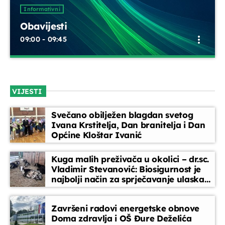
UPRAVO ETERU
Informativni
Obavijesti
more_vert
09:00 - 09:45
Obavijesti
close
Kratke obavijesti i najave o aktualnim događanjima,
VIJESTI
promjenama programa i važnim informacijama za
Informativni
slušatelje, između redovnih emisija.
Obavijesti
Svečano obilježen blagdan svetog
more_vert
Ivana Krstitelja, Dan branitelja i Dan
09:00 - 09:45
Općine Kloštar Ivanić
Obavijesti
close
Kuga malih preživača u okolici – dr.sc.
Kratke obavijesti i najave o aktualnim događanjima,
Vladimir Stevanović: Biosigurnost je
DANAS NA PROGRAMU
najbolji način za sprječavanje ulaska
promjenama programa i važnim informacijama za
bolesti
slušatelje, između redovnih emisija.
EPP reklame
Završeni radovi energetske obnove
09:45 - 10:00
Doma zdravlja i OŠ Đure Deželića