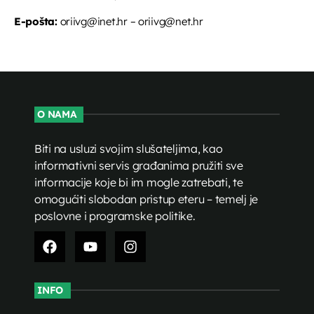
E-pošta:
oriivg@inet.hr – oriivg@net.hr
O NAMA
Biti na usluzi svojim slušateljima, kao
informativni servis građanima pružiti sve
informacije koje bi im mogle zatrebati, te
omogućiti slobodan pristup eteru – temelj je
poslovne i programske politike.
INFO