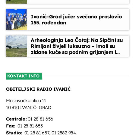
Glazbeni blok
Ivanić-Grad jučer svečano proslavio
10:00 - 10:15
155. rođendan
Djeca i mladi na radiju
Arheologinja Lea Čataj: Na Sipčini su
10:15 - 11:00
Rimljani živjeli luksuzno – imali su
zidane kuće sa podnim grijanjem i
oslikanim zidovima
Tko, što, zašto?
11:00 - 12:30
KONTAKT INFO
OBITELJSKI RADIO IVANIĆ
Glazbeni blok
12:30 - 13:30
Moslavačka ulica 11
10 310 IVANIĆ- GRAD
Centrala:
01 28 81 656
Fax:
01 28 81 655
Studio:
01 28 81 657, 01 2882 984