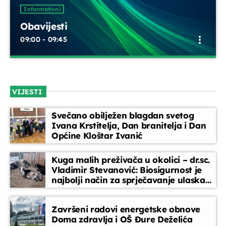
UPRAVO ETERU
Informativni
Obavijesti
more_vert
09:00 - 09:45
Obavijesti
close
Kratke obavijesti i najave o aktualnim događanjima,
VIJESTI
promjenama programa i važnim informacijama za
Informativni
slušatelje, između redovnih emisija.
Obavijesti
Svečano obilježen blagdan svetog
more_vert
Ivana Krstitelja, Dan branitelja i Dan
09:00 - 09:45
Općine Kloštar Ivanić
Obavijesti
close
Kuga malih preživača u okolici – dr.sc.
Kratke obavijesti i najave o aktualnim događanjima,
Vladimir Stevanović: Biosigurnost je
DANAS NA PROGRAMU
najbolji način za sprječavanje ulaska
promjenama programa i važnim informacijama za
bolesti
slušatelje, između redovnih emisija.
EPP reklame
Završeni radovi energetske obnove
09:45 - 10:00
Doma zdravlja i OŠ Đure Deželića