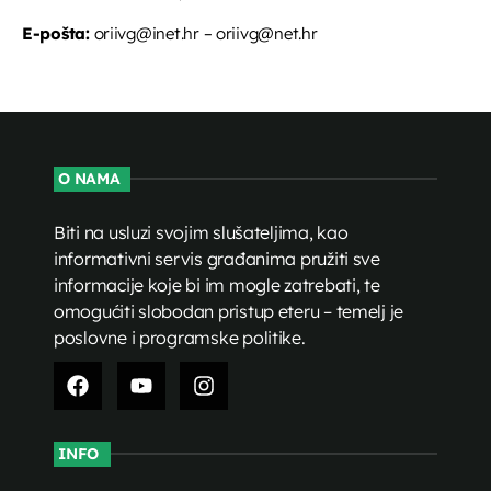
E-pošta:
oriivg@inet.hr – oriivg@net.hr
O NAMA
Biti na usluzi svojim slušateljima, kao
informativni servis građanima pružiti sve
informacije koje bi im mogle zatrebati, te
omogućiti slobodan pristup eteru – temelj je
poslovne i programske politike.
INFO