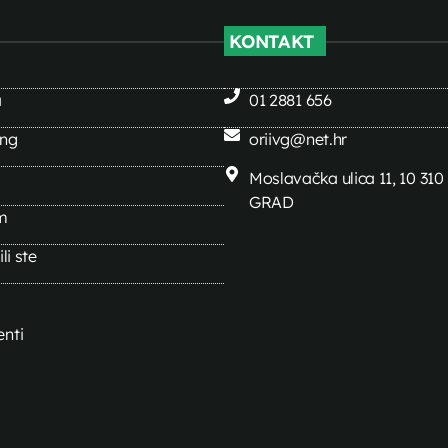
KONTAKT
a
01 2881 656
ing
oriivg@net.hr
Moslavačka ulica 11, 10 31
GRAD
m
li ste
nti