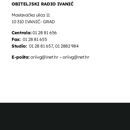
OBITELJSKI RADIO IVANIĆ
Moslavačka ulica 11
10 310 IVANIĆ- GRAD
Centrala:
01 28 81 656
Fax:
01 28 81 655
Studio:
01 28 81 657, 01 2882 984
E-pošta:
oriivg@inet.hr – oriivg@net.hr