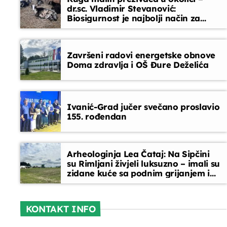
dr.sc. Vladimir Stevanović:
Biosigurnost je najbolji način za
Slušatelji uređuju
sprječavanje ulaska bolesti
14:30 - 15:45
Završeni radovi energetske obnove
Doma zdravlja i OŠ Đure Deželića
Ivanić-Grad jučer svečano proslavio
155. rođendan
Arheologinja Lea Čataj: Na Sipčini
su Rimljani živjeli luksuzno – imali su
zidane kuće sa podnim grijanjem i
oslikanim zidovima
KONTAKT INFO