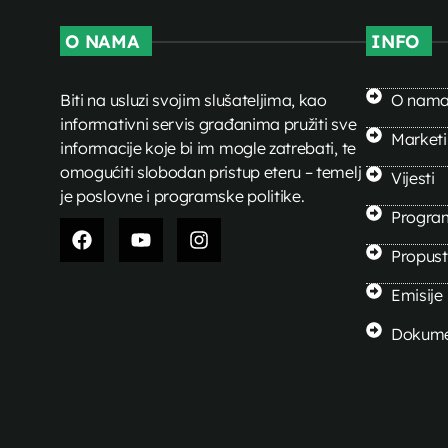
O NAMA
INFO
Biti na usluzi svojim slušateljima, kao
O nam
informativni servis građanima pružiti sve
Market
informacije koje bi im mogle zatrebati, te
omogućiti slobodan pristup eteru – temelj
Vijesti
je poslovne i programske politike.
Progra
Propusti
Emisije
Dokume