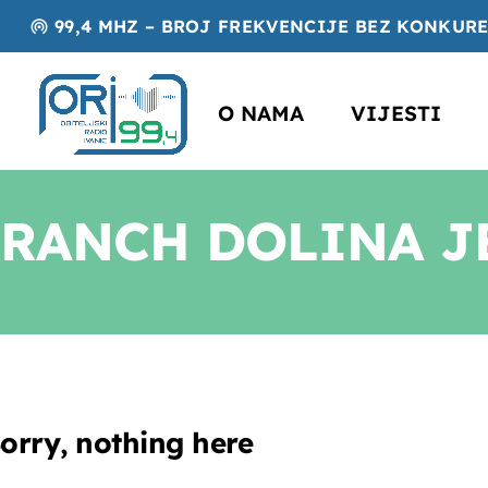
99,4 MHZ – BROJ FREKVENCIJE BEZ KONKUR
wifi_tethering
O NAMA
VIJESTI
RANCH DOLINA J
orry, nothing here