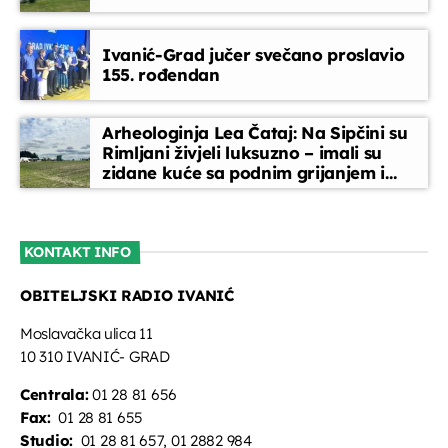
Melodija dana
Ivanić-Grad jučer svečano proslavio
15:30 - 15:35
155. rođendan
Servisne informacije
Arheologinja Lea Čataj: Na Sipčini su
15:35 - 15:40
Rimljani živjeli luksuzno – imali su
zidane kuće sa podnim grijanjem i
oslikanim zidovima
Obavijesti
15:40 - 15:45
KONTAKT INFO
OBITELJSKI RADIO IVANIĆ
EPP reklame
15:45 - 16:00
Moslavačka ulica 11
10 310 IVANIĆ- GRAD
Centrala:
01 28 81 656
Fax:
01 28 81 655
Studio:
01 28 81 657, 01 2882 984