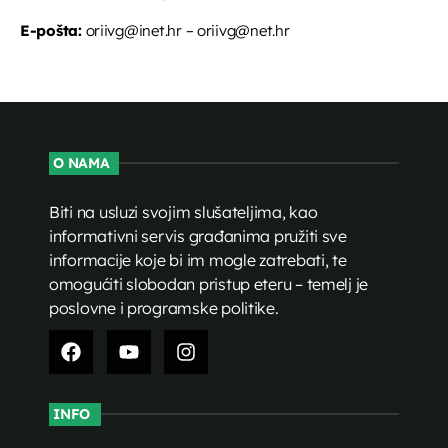
E-pošta:
oriivg@inet.hr – oriivg@net.hr
O NAMA
Biti na usluzi svojim slušateljima, kao
informativni servis građanima pružiti sve
informacije koje bi im mogle zatrebati, te
omogućiti slobodan pristup eteru – temelj je
poslovne i programske politike.
INFO