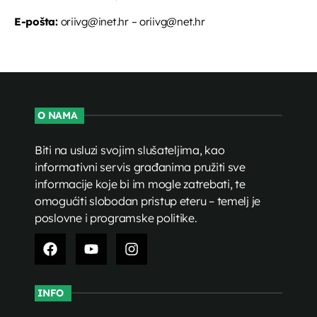
E-pošta:
oriivg@inet.hr – oriivg@net.hr
O NAMA
Biti na usluzi svojim slušateljima, kao
informativni servis građanima pružiti sve
informacije koje bi im mogle zatrebati, te
omogućiti slobodan pristup eteru – temelj je
poslovne i programske politike.
INFO