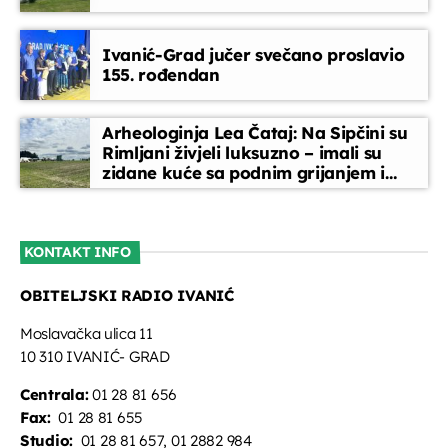
Za srce i dušu
Ivanić-Grad jučer svečano proslavio
20:50 - 22:45
155. rođendan
Kronika dana
Arheologinja Lea Čataj: Na Sipčini su
22:45 - 22:50
Rimljani živjeli luksuzno – imali su
zidane kuće sa podnim grijanjem i
oslikanim zidovima
Za srce i dušu
22:50 - 00:00
KONTAKT INFO
OBITELJSKI RADIO IVANIĆ
Jutarnja kronika
07:00 - 07:30
Moslavačka ulica 11
10 310 IVANIĆ- GRAD
Centrala:
01 28 81 656
Fax:
01 28 81 655
Studio:
01 28 81 657, 01 2882 984