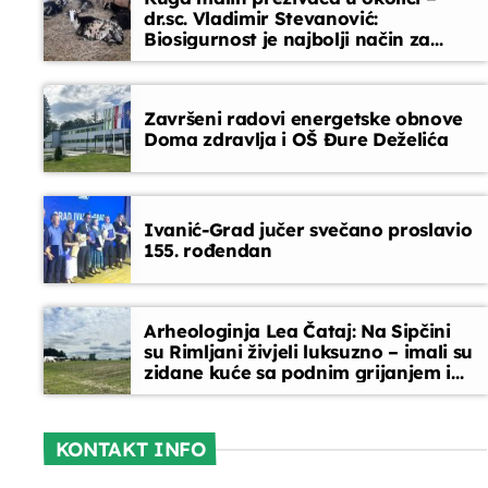
dr.sc. Vladimir Stevanović:
Biosigurnost je najbolji način za
Djeca i mladi na radiju
sprječavanje ulaska bolesti
18:15 - 18:45
Završeni radovi energetske obnove
Doma zdravlja i OŠ Đure Deželića
Ivanić-Grad jučer svečano proslavio
155. rođendan
Arheologinja Lea Čataj: Na Sipčini
su Rimljani živjeli luksuzno – imali su
zidane kuće sa podnim grijanjem i
oslikanim zidovima
KONTAKT INFO