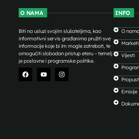
O NAMA
INFO
Biti na usluzi svojim slušateljima, kao
O nam
informativni servis građanima pružiti sve
Market
informacije koje bi im mogle zatrebati, te
omogućiti slobodan pristup eteru – temelj
Vijesti
je poslovne i programske politike.
Progra
Propusti
Emisije
Dokume