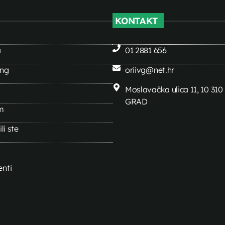
KONTAKT
a
01 2881 656
ing
oriivg@net.hr
Moslavačka ulica 11, 10 31
GRAD
m
li ste
nti