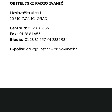
OBITELJSKI RADIO IVANIĆ
Moslavačka ulica 11
10 310 IVANIĆ- GRAD
Centrala:
01 28 81 656
Fax:
01 28 81 655
Studio:
01 28 81 657, 01 2882 984
E-pošta:
oriivg@inet.hr – oriivg@net.hr