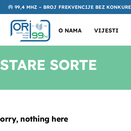
99,4 MHZ – BROJ FREKVENCIJE BEZ KONKUR
wifi_tethering
O NAMA
VIJESTI
STARE SORTE
orry, nothing here