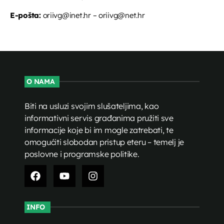
E-pošta:
oriivg@inet.hr – oriivg@net.hr
O NAMA
Biti na usluzi svojim slušateljima, kao
informativni servis građanima pružiti sve
informacije koje bi im mogle zatrebati, te
omogućiti slobodan pristup eteru – temelj je
poslovne i programske politike.
INFO