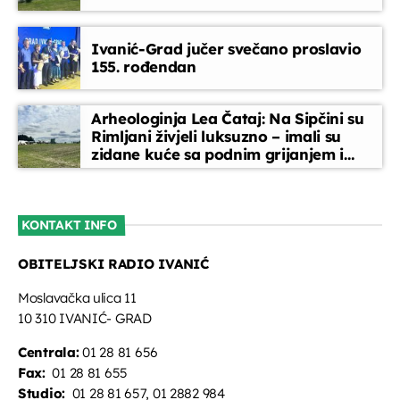
Između redaka
Ivanić-Grad jučer svečano proslavio
19:30 - 19:45
155. rođendan
Glazbeni blok
Arheologinja Lea Čataj: Na Sipčini su
19:45 - 20:45
Rimljani živjeli luksuzno – imali su
zidane kuće sa podnim grijanjem i
oslikanim zidovima
Vijesti
20:45 - 20:50
KONTAKT INFO
OBITELJSKI RADIO IVANIĆ
Na žeravici
21:00 - 22:00
Moslavačka ulica 11
10 310 IVANIĆ- GRAD
Centrala:
01 28 81 656
Fax:
01 28 81 655
Studio:
01 28 81 657, 01 2882 984