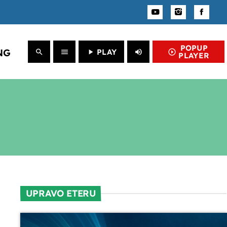
close
POPUP
NG
PLAY
search
menu
play_arrow
volume_up
play_circle_outline
PLAYER
UPRAVO ETERU
Informativni
Jutarnja kronika
UPRAVO ETERU
07:00 - 07:30