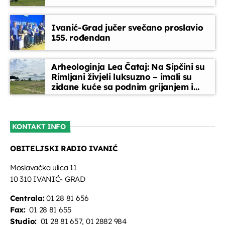
Vijesti
Ivanić-Grad jučer svečano proslavio
20:45 - 20:50
155. rođendan
Za srce i dušu
Arheologinja Lea Čataj: Na Sipčini su
20:50 - 22:45
Rimljani živjeli luksuzno – imali su
zidane kuće sa podnim grijanjem i
oslikanim zidovima
Kronika dana
22:45 - 22:50
KONTAKT INFO
OBITELJSKI RADIO IVANIĆ
Za srce i dušu
22:50 - 00:00
Moslavačka ulica 11
10 310 IVANIĆ- GRAD
Centrala:
01 28 81 656
Fax:
01 28 81 655
Studio:
01 28 81 657, 01 2882 984