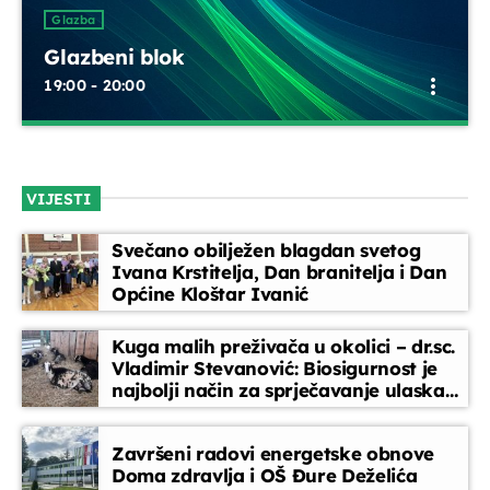
UPRAVO ETERU
Glazba
Glazbeni blok
more_vert
19:00 - 20:00
Glazbeni blok
close
Opustite se uz odabrane glazbene hitove između emisija.
VIJESTI
Blok dobre glazbe donosi lagane ritmove, domaće i strane
Glazba
pjesme koje prate vaše svakodnevne trenutke
Glazbeni blok
Svečano obilježen blagdan svetog
more_vert
Ivana Krstitelja, Dan branitelja i Dan
19:00 - 20:00
Općine Kloštar Ivanić
Glazbeni blok
close
Kuga malih preživača u okolici – dr.sc.
Opustite se uz odabrane glazbene hitove između
Vladimir Stevanović: Biosigurnost je
DANAS NA PROGRAMU
najbolji način za sprječavanje ulaska
emisija. Blok dobre glazbe donosi lagane ritmove,
bolesti
domaće i strane pjesme koje prate vaše svakodnevne
trenutke
Za srce i dušu
Završeni radovi energetske obnove
20:00 - 20:45
Doma zdravlja i OŠ Đure Deželića