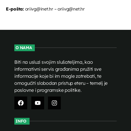
E-pošta:
oriivg@inet.hr – oriivg@net.hr
O NAMA
Biti na usluzi svojim slušateljima, kao
informativni servis građanima pružiti sve
informacije koje bi im mogle zatrebati, te
omogućiti slobodan pristup eteru – temelj je
poslovne i programske politike.
INFO