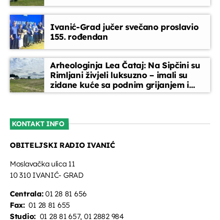
Horoskop
Ivanić-Grad jučer svečano proslavio
08:00 - 08:10
155. rođendan
Melodija dana
Arheologinja Lea Čataj: Na Sipčini su
08:10 - 08:15
Rimljani živjeli luksuzno – imali su
zidane kuće sa podnim grijanjem i
oslikanim zidovima
Glazbeni blok
08:15 - 08:45
KONTAKT INFO
OBITELJSKI RADIO IVANIĆ
Vijesti
08:45 - 09:00
Moslavačka ulica 11
10 310 IVANIĆ- GRAD
Centrala:
01 28 81 656
Fax:
01 28 81 655
Studio:
01 28 81 657, 01 2882 984