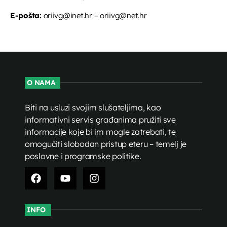
E-pošta:
oriivg@inet.hr – oriivg@net.hr
O NAMA
Biti na usluzi svojim slušateljima, kao
informativni servis građanima pružiti sve
informacije koje bi im mogle zatrebati, te
omogućiti slobodan pristup eteru – temelj je
poslovne i programske politike.
INFO