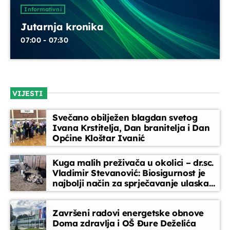
UPRAVO ETERU
Informativni
Jutarnja kronika
07:00 - 07:30
VIJESTI
Informativni
Jutarnja kronika
Svečano obilježen blagdan svetog
Ivana Krstitelja, Dan branitelja i Dan
07:00 - 07:30
Općine Kloštar Ivanić
Kuga malih preživača u okolici – dr.sc.
Vladimir Stevanović: Biosigurnost je
DANAS NA PROGRAMU
najbolji način za sprječavanje ulaska
bolesti
Servisne informacije
Završeni radovi energetske obnove
07:30 - 08:00
Doma zdravlja i OŠ Đure Deželića